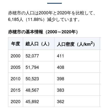
赤穂市の人口は2000年と2020年を比較して、
6,185人（11.88%）減少しています。
赤穂市の基本情報（2000～2020年）
2
年度
総人口（人）
1
人口密度（人/km
）
2000
52,077
411
8,2
2005
51,794
408
7,5
2010
50,523
398
6,9
2015
48,567
383
6,0
2020
45,892
362
5,2