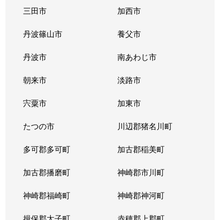
三田市
加西市
丹波篠山市
養父市
丹波市
南あわじ市
朝来市
淡路市
宍粟市
加東市
たつの市
川辺郡猪名川町
多可郡多可町
加古郡稲美町
加古郡播磨町
神崎郡市川町
神崎郡福崎町
神崎郡神河町
揖保郡太子町
赤穂郡上郡町