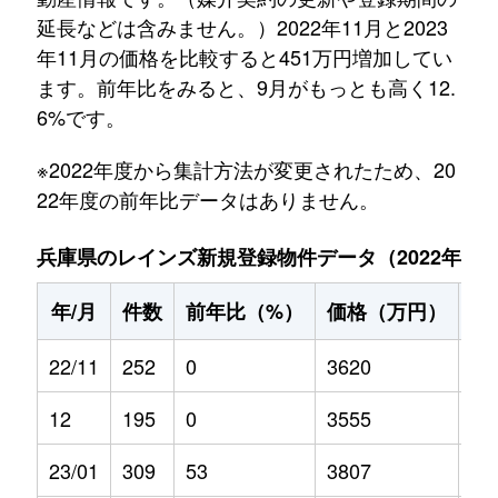
延長などは含みません。）2022年11月と2023
年11月の価格を比較すると451万円増加してい
ます。前年比をみると、9月がもっとも高く12.
6%です。
※2022年度から集計方法が変更されたため、20
22年度の前年比データはありません。
兵庫県のレインズ新規登録物件データ（2022年11月～
年/月
件数
前年比（%）
価格（万円）
前
22/11
252
0
3620
0
12
195
0
3555
0
23/01
309
53
3807
6