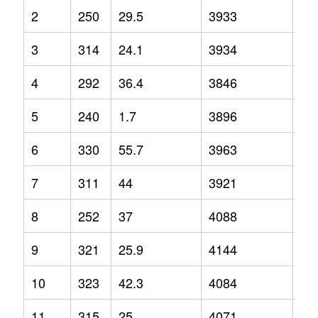
2
250
29.5
3933
4.1
3
314
24.1
3934
9.7
4
292
36.4
3846
6.2
5
240
1.7
3896
9.9
6
330
55.7
3963
10
7
311
44
3921
4.4
8
252
37
4088
8.5
9
321
25.9
4144
12
10
323
42.3
4084
2.1
11
315
25
4071
12