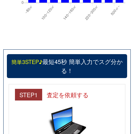
最短45秒 簡単入力でスグ分か
簡単3STEP♪
る！
STEP1
査定を依頼する