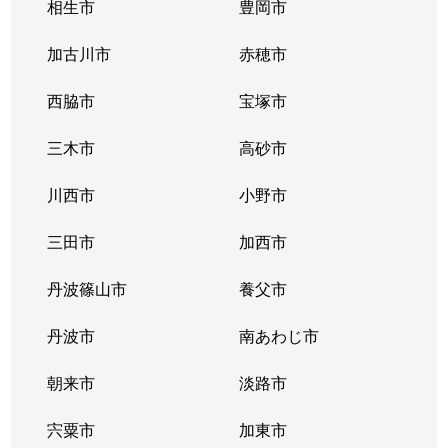
相生市
豊岡市
加古川市
赤穂市
西脇市
宝塚市
三木市
高砂市
川西市
小野市
三田市
加西市
丹波篠山市
養父市
丹波市
南あわじ市
朝来市
淡路市
宍粟市
加東市