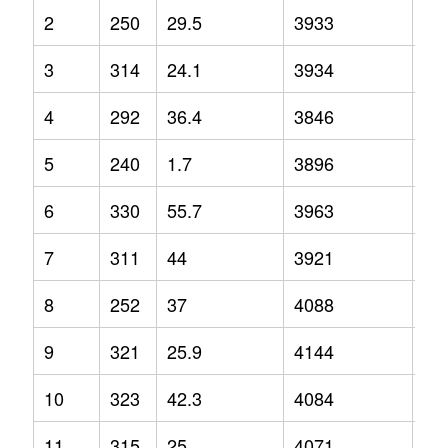
2
250
29.5
3933
4.1
3
314
24.1
3934
9.7
4
292
36.4
3846
6.2
5
240
1.7
3896
9.9
6
330
55.7
3963
10
7
311
44
3921
4.4
8
252
37
4088
8.5
9
321
25.9
4144
12
10
323
42.3
4084
2.1
11
315
25
4071
12