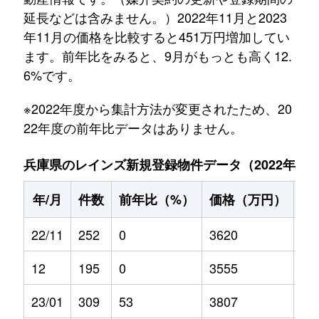
延長などは含みません。）2022年11月と2023
年11月の価格を比較すると451万円増加してい
ます。前年比をみると、9月がもっとも高く12.
6%です。
※2022年度から集計方法が変更されたため、20
22年度の前年比データはありません。
兵庫県のレインズ新規登録物件データ（2022年11月～
年/月
件数
前年比（%）
価格（万円）
前
22/11
252
0
3620
0
12
195
0
3555
0
23/01
309
53
3807
6