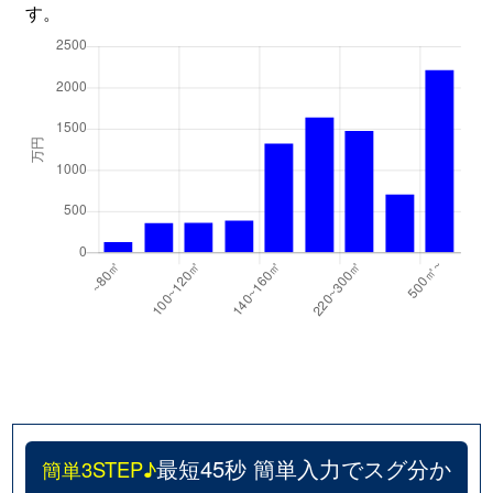
す。
最短45秒 簡単入力でスグ分か
簡単3STEP♪