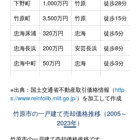
下野町
1,000万円
竹原
徒歩28分
竹原町
3,500万円
竹原
徒歩15分
忠海床浦
320万円
忠海
徒歩5分
忠海長浜
200万円
安芸長浜
徒歩8分
忠海中町
50万円
忠海
徒歩3分
忠海東町
80万円
忠海
徒歩16分
※出典：国土交通省不動産取引価格情報（
http
忠海東町
20万円
忠海
徒歩13分
s://www.reinfolib.mlit.go.jp/
）を加工して作成
忠海東町
100万円
忠海
徒歩16分
竹原市の一戸建て売却価格推移（2005～
2023年）
忠海東町
450万円
忠海
徒歩14分
東野町
55万円
竹原
徒歩1時間15
竹原市の一戸建て売却価格推移です。