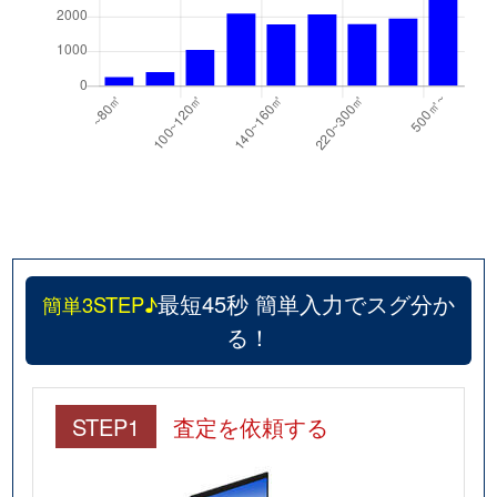
最短45秒 簡単入力でスグ分か
簡単3STEP♪
る！
STEP1
査定を依頼する