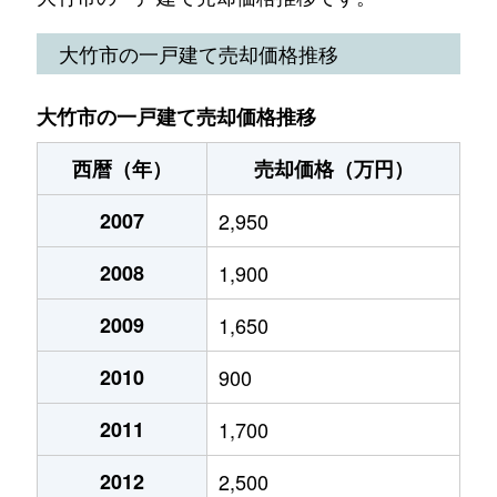
西栄
3,100万円
大竹
徒歩6分
1
大竹市の一戸建て売却価格推移
本町
120万円
大竹
徒歩19分
1
大竹市の一戸建て売却価格推移
南栄
1,100万円
大竹
徒歩13分
1
西暦（年）
売却価格（万円）
油見
2,600万円
大竹
徒歩6分
3
2007
2,950
油見
2,200万円
大竹
徒歩8分
2
2008
1,900
2009
1,650
2010
900
2011
1,700
2012
2,500