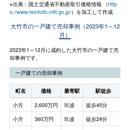
※出典：国土交通省不動産取引価格情報 （
http
s://www.reinfolib.mlit.go.jp/
）を加工して作成
大竹市の一戸建て売却事例（2023年1～12
月）
2023年1～12月に成約した大竹市の一戸建て売
却事例です。
一戸建ての売却事例
町名
価格
最寄駅
駅徒歩
小方
2,600万円
玖波
徒歩45分
1
小方
360万円
玖波
徒歩24分
9