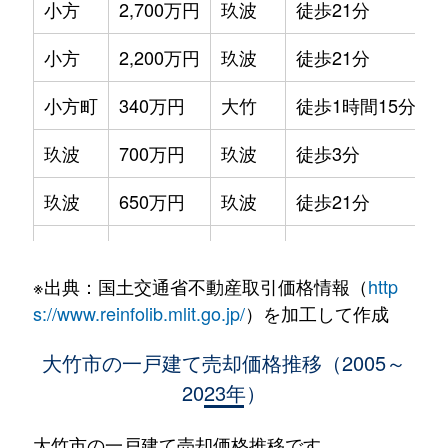
小方
2,700万円
玖波
徒歩21分
1
小方
2,200万円
玖波
徒歩21分
1
小方町
340万円
大竹
徒歩1時間15分
5
玖波
700万円
玖波
徒歩3分
1
玖波
650万円
玖波
徒歩21分
1
玖波
2,200万円
玖波
徒歩5分
1
※出典：国土交通省不動産取引価格情報（
http
木野
870万円
大竹
徒歩45分
7
s://www.reinfolib.mlit.go.jp/
）を加工して作成
白石
5,400万円
大竹
徒歩14分
1
大竹市の一戸建て売却価格推移（2005～
2023年）
西栄
340万円
大竹
徒歩4分
1
西栄
3,200万円
大竹
徒歩6分
1
大竹市の一戸建て売却価格推移です。