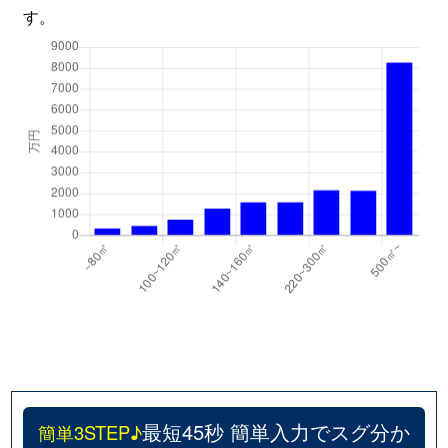
す。
最短45秒 簡単入力でスグ分か
簡単3STEP♪