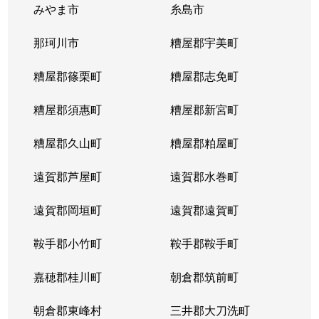
みやま市
糸島市
那珂川市
糟屋郡宇美町
糟屋郡篠栗町
糟屋郡志免町
糟屋郡須惠町
糟屋郡新宮町
糟屋郡久山町
糟屋郡粕屋町
遠賀郡芦屋町
遠賀郡水巻町
遠賀郡岡垣町
遠賀郡遠賀町
鞍手郡小竹町
鞍手郡鞍手町
嘉穂郡桂川町
朝倉郡筑前町
朝倉郡東峰村
三井郡大刀洗町