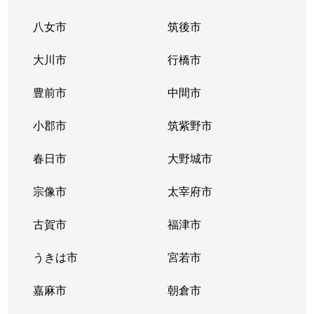
八女市
筑後市
大川市
行橋市
豊前市
中間市
小郡市
筑紫野市
春日市
大野城市
宗像市
太宰府市
古賀市
福津市
うきは市
宮若市
嘉麻市
朝倉市