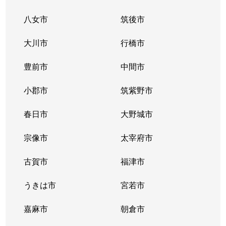
八女市
筑後市
大川市
行橋市
豊前市
中間市
小郡市
筑紫野市
春日市
大野城市
宗像市
太宰府市
古賀市
福津市
うきは市
宮若市
嘉麻市
朝倉市