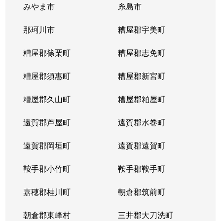
みやま市
糸島市
那珂川市
糟屋郡宇美町
糟屋郡篠栗町
糟屋郡志免町
糟屋郡須惠町
糟屋郡新宮町
糟屋郡久山町
糟屋郡粕屋町
遠賀郡芦屋町
遠賀郡水巻町
遠賀郡岡垣町
遠賀郡遠賀町
鞍手郡小竹町
鞍手郡鞍手町
嘉穂郡桂川町
朝倉郡筑前町
朝倉郡東峰村
三井郡大刀洗町