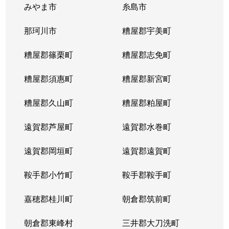
みやま市
糸島市
那珂川市
糟屋郡宇美町
糟屋郡篠栗町
糟屋郡志免町
糟屋郡須惠町
糟屋郡新宮町
糟屋郡久山町
糟屋郡粕屋町
遠賀郡芦屋町
遠賀郡水巻町
遠賀郡岡垣町
遠賀郡遠賀町
鞍手郡小竹町
鞍手郡鞍手町
嘉穂郡桂川町
朝倉郡筑前町
朝倉郡東峰村
三井郡大刀洗町