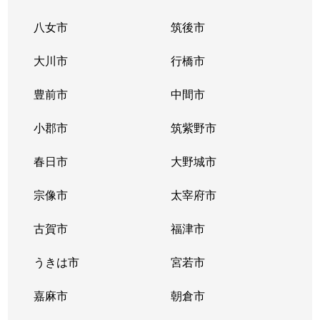
八女市
筑後市
大川市
行橋市
豊前市
中間市
小郡市
筑紫野市
春日市
大野城市
宗像市
太宰府市
古賀市
福津市
うきは市
宮若市
嘉麻市
朝倉市