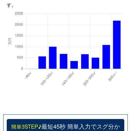
す。
最短45秒 簡単入力でスグ分か
簡単3STEP♪