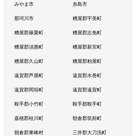
みやま市
糸島市
那珂川市
糟屋郡宇美町
糟屋郡篠栗町
糟屋郡志免町
糟屋郡須惠町
糟屋郡新宮町
糟屋郡久山町
糟屋郡粕屋町
遠賀郡芦屋町
遠賀郡水巻町
遠賀郡岡垣町
遠賀郡遠賀町
鞍手郡小竹町
鞍手郡鞍手町
嘉穂郡桂川町
朝倉郡筑前町
朝倉郡東峰村
三井郡大刀洗町