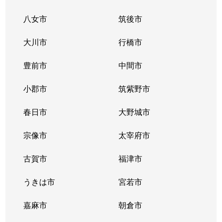
八女市
筑後市
大川市
行橋市
豊前市
中間市
小郡市
筑紫野市
春日市
大野城市
宗像市
太宰府市
古賀市
福津市
うきは市
宮若市
嘉麻市
朝倉市