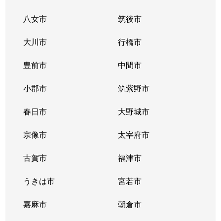
八女市
筑後市
大川市
行橋市
豊前市
中間市
小郡市
筑紫野市
春日市
大野城市
宗像市
太宰府市
古賀市
福津市
うきは市
宮若市
嘉麻市
朝倉市