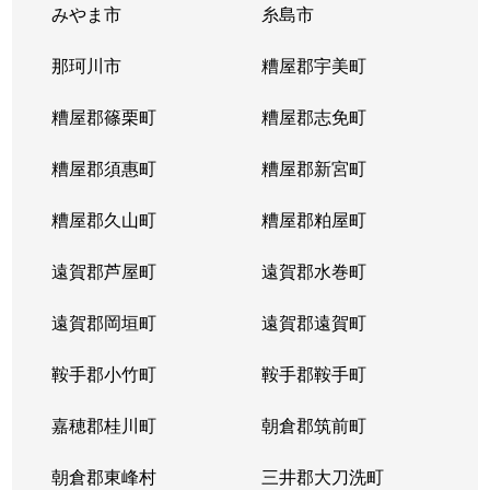
みやま市
糸島市
那珂川市
糟屋郡宇美町
糟屋郡篠栗町
糟屋郡志免町
糟屋郡須惠町
糟屋郡新宮町
糟屋郡久山町
糟屋郡粕屋町
遠賀郡芦屋町
遠賀郡水巻町
遠賀郡岡垣町
遠賀郡遠賀町
鞍手郡小竹町
鞍手郡鞍手町
嘉穂郡桂川町
朝倉郡筑前町
朝倉郡東峰村
三井郡大刀洗町