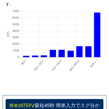
す。
最短45秒 簡単入力でスグ分か
簡単3STEP♪