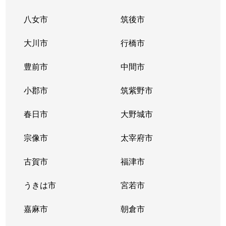
八女市
筑後市
大川市
行橋市
豊前市
中間市
小郡市
筑紫野市
春日市
大野城市
宗像市
太宰府市
古賀市
福津市
うきは市
宮若市
嘉麻市
朝倉市