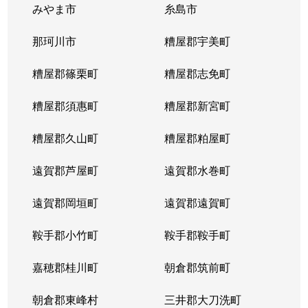
みやま市
糸島市
那珂川市
糟屋郡宇美町
糟屋郡篠栗町
糟屋郡志免町
糟屋郡須惠町
糟屋郡新宮町
糟屋郡久山町
糟屋郡粕屋町
遠賀郡芦屋町
遠賀郡水巻町
遠賀郡岡垣町
遠賀郡遠賀町
鞍手郡小竹町
鞍手郡鞍手町
嘉穂郡桂川町
朝倉郡筑前町
朝倉郡東峰村
三井郡大刀洗町