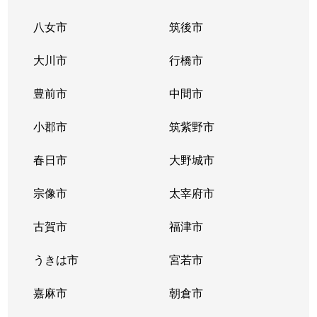
八女市
筑後市
大川市
行橋市
豊前市
中間市
小郡市
筑紫野市
春日市
大野城市
宗像市
太宰府市
古賀市
福津市
うきは市
宮若市
嘉麻市
朝倉市