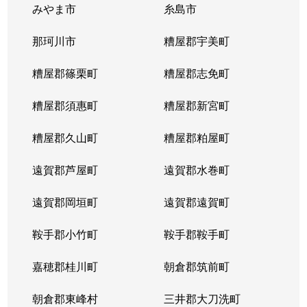
みやま市
糸島市
那珂川市
糟屋郡宇美町
糟屋郡篠栗町
糟屋郡志免町
糟屋郡須惠町
糟屋郡新宮町
糟屋郡久山町
糟屋郡粕屋町
遠賀郡芦屋町
遠賀郡水巻町
遠賀郡岡垣町
遠賀郡遠賀町
鞍手郡小竹町
鞍手郡鞍手町
嘉穂郡桂川町
朝倉郡筑前町
朝倉郡東峰村
三井郡大刀洗町