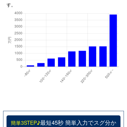
す。
最短45秒 簡単入力でスグ分か
簡単3STEP♪