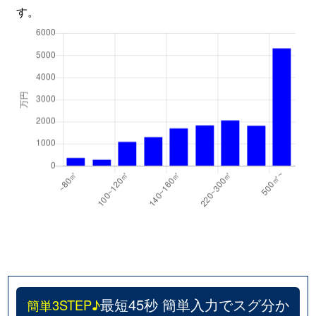
す。
最短45秒 簡単入力でスグ分か
簡単3STEP♪