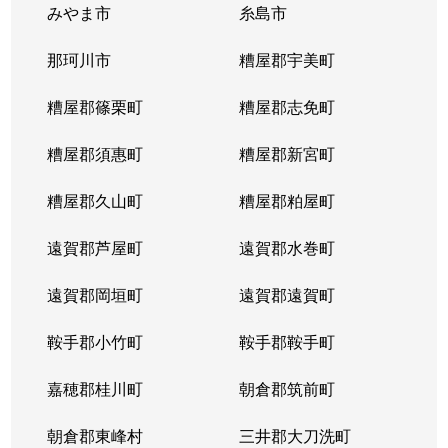
みやま市
糸島市
那珂川市
糟屋郡宇美町
糟屋郡篠栗町
糟屋郡志免町
糟屋郡須惠町
糟屋郡新宮町
糟屋郡久山町
糟屋郡粕屋町
遠賀郡芦屋町
遠賀郡水巻町
遠賀郡岡垣町
遠賀郡遠賀町
鞍手郡小竹町
鞍手郡鞍手町
嘉穂郡桂川町
朝倉郡筑前町
朝倉郡東峰村
三井郡大刀洗町