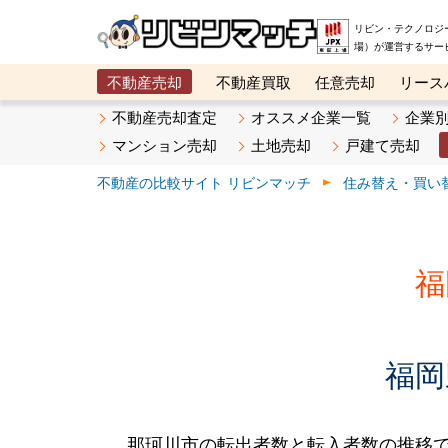
リビン・テクノロジ
場）が運営するサー
不動産売却
不動産買取
任意売却
リース
メタ住宅展示場
ベスト不動産カンパニー
オン
不動産売却査定
オススメ企業一覧
企業
マンション売却
土地売却
戸建て売却
不動産の比較サイト リビンマッチ
住み替え・買い
福
福岡
那珂川市の転出者数と転入者数の推移です。2