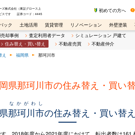
ーズ株式会社（東証グロース上
初めての方へ
ビスです 証券コード：4445
バック
土地活用
賃貸管理
リノベーション
外壁塗装
ライン講座
リビンマガジンBiz
不動産売却ご相談デスク
別売却事例
査定利用者データ
シミュレーション 戸建て
住み替え・買い替え
不動産売買
不動産仲介
替え
福岡県
那珂川市
岡県那珂川市の住み替え・買い
なかがわし
県
那珂川市
の住み替え・買い替
018年度から2021年度にかけて、転出者数は161人（6