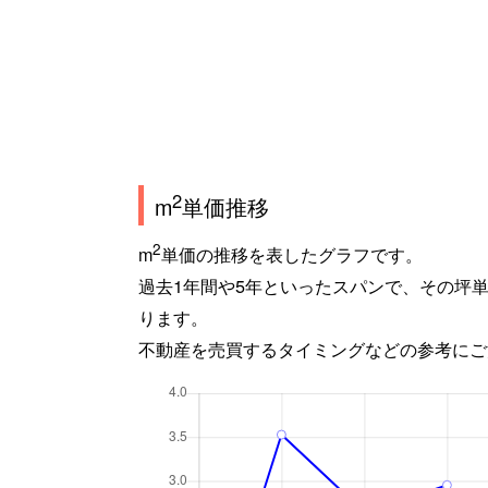
2
m
単価推移
2
m
単価の推移を表したグラフです。
過去1年間や5年といったスパンで、その坪
ります。
不動産を売買するタイミングなどの参考にご