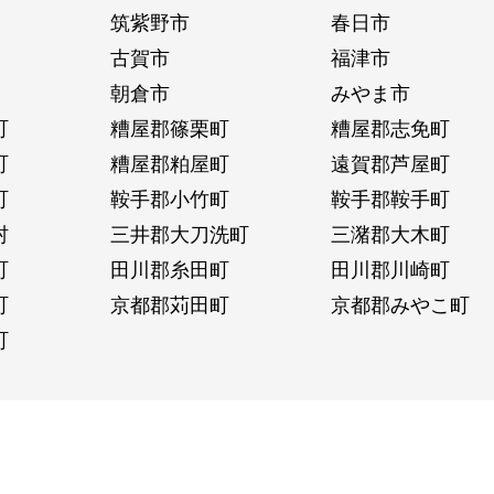
筑紫野市
春日市
古賀市
福津市
朝倉市
みやま市
町
糟屋郡篠栗町
糟屋郡志免町
町
糟屋郡粕屋町
遠賀郡芦屋町
町
鞍手郡小竹町
鞍手郡鞍手町
村
三井郡大刀洗町
三潴郡大木町
町
田川郡糸田町
田川郡川崎町
町
京都郡苅田町
京都郡みやこ町
町