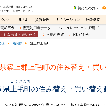
ーズ株式会社（東証グロース上
初めての方へ
ビスです 証券コード：4445
バック
土地活用
賃貸管理
リノベーション
外壁塗装
ライン講座
リビンマガジンBiz
不動産売却ご相談デスク
別売却事例
査定利用者データ
シミュレーション 戸建て
住み替え・買い替え
不動産売買
不動産仲介
替え
福岡県
築上郡上毛町
県築上郡上毛町の住み替え・買
こうげまち
岡県
上毛町
の住み替え・買い替え
018年度から2021年度にかけて、転出者数は46人（1