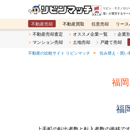
リビン・テクノロジ
場）が運営するサー
不動産売却
不動産買取
任意売却
リース
メタ住宅展示場
ベスト不動産カンパニー
オン
不動産売却査定
オススメ企業一覧
企業
マンション売却
土地売却
戸建て売却
不動産の比較サイト リビンマッチ
住み替え・買い
福岡
福
上毛町の転出者数と転入者数の推移です。2