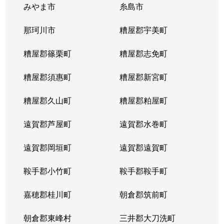
みやま市
糸島市
那珂川市
糟屋郡宇美町
糟屋郡篠栗町
糟屋郡志免町
糟屋郡須惠町
糟屋郡新宮町
糟屋郡久山町
糟屋郡粕屋町
遠賀郡芦屋町
遠賀郡水巻町
遠賀郡岡垣町
遠賀郡遠賀町
鞍手郡小竹町
鞍手郡鞍手町
嘉穂郡桂川町
朝倉郡筑前町
朝倉郡東峰村
三井郡大刀洗町