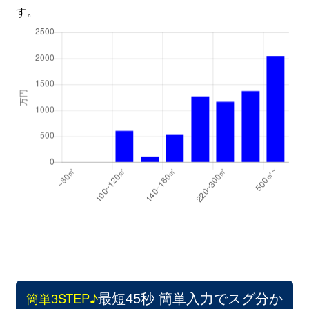
す。
最短45秒 簡単入力でスグ分か
簡単3STEP♪