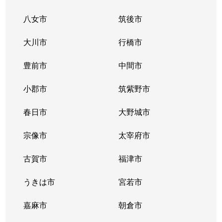
八女市
筑後市
大川市
行橋市
豊前市
中間市
小郡市
筑紫野市
春日市
大野城市
宗像市
太宰府市
古賀市
福津市
うきは市
宮若市
嘉麻市
朝倉市