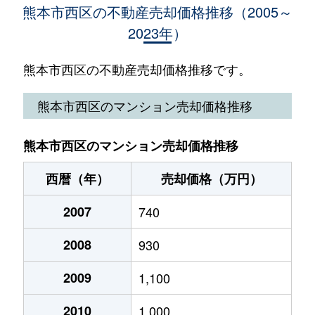
島崎
900万円
熊本
熊本市西区の不動産売却価格推移（2005～
2023年）
春日
3,100万円
熊本
城山大塘
400万円
熊本
春日
3,600万円
熊本
熊本市西区の不動産売却価格推移です。
城山大塘
1,700万円
熊本
春日
2,500万円
熊本
熊本市西区のマンション売却価格推移
城山大塘
550万円
熊本
春日
3,100万円
熊本
城山下代
1,400万円
熊本
熊本市西区のマンション売却価格推移
春日
44,000万円
熊本
城山下代
9,600万円
西熊本
西暦（年）
売却価格（万円）
春日
1,100万円
熊本
城山半田
2007
910万円
740
熊本
上熊本
7,300万円
上熊本(ＪＲ・熊本電鉄
2008
930
新土河原
9,100万円
西熊本
上熊本
91,000万円
上熊本(ＪＲ・熊本電鉄
2009
1,100
田崎本町
6,600万円
熊本
上熊本
950万円
上熊本(ＪＲ・熊本電鉄
2010
1,000
田崎本町
5,300万円
熊本