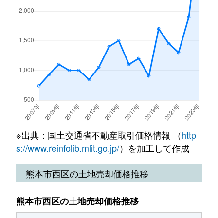
花園
700万円
上熊本(ＪＲ・熊本電鉄
花園
3,600万円
上熊本(ＪＲ・熊本電鉄
花園
50万円
上熊本(ＪＲ・熊本電鉄
花園
850万円
上熊本(ＪＲ・熊本電鉄
花園
210万円
上熊本(ＪＲ・熊本電鉄
花園
1,500万円
上熊本(ＪＲ・熊本電鉄
横手
1,300万円
熊本
花園
13,000万円
上熊本(ＪＲ・熊本電鉄
横手
2,300万円
熊本
花園
650万円
上熊本(ＪＲ・熊本電鉄
※出典：国土交通省不動産取引価格情報 （
http
花園
650万円
上熊本(ＪＲ・熊本電鉄
s://www.reinfolib.mlit.go.jp/
）を加工して作成
花園
2,300万円
上熊本(ＪＲ・熊本電鉄
熊本市西区の土地売却価格推移
花園
2,400万円
上熊本(ＪＲ・熊本電鉄
熊本市西区の土地売却価格推移
花園
1,300万円
上熊本(ＪＲ・熊本電鉄