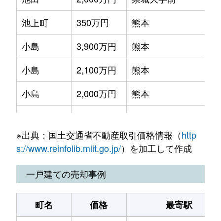
花園
1,000万円
上熊本(ＪＲ・熊本電鉄)
池上町
350万円
熊本
横手
770万円
上熊本(ＪＲ・熊本電鉄)
小島
3,900万円
熊本
小島
2,100万円
熊本
小島
2,000万円
熊本
小島
8,100万円
熊本
※出典：国土交通省不動産取引価格情報（
http
小島
20,000万円
熊本
s://www.reinfolib.mlit.go.jp/
）を加工して作成
春日
5,000万円
熊本
一戸建ての売却事例
春日
3,000万円
熊本
町名
価格
最寄駅
春日
4,800万円
熊本