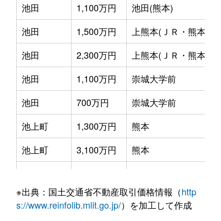
池田
1,100万円
池田(熊本)
上熊本
15,000万円
上熊本(ＪＲ・熊本電鉄
池田
1,500万円
上熊本(ＪＲ・熊本電鉄
上熊本
3,200万円
上熊本(ＪＲ・熊本電鉄
池田
2,300万円
上熊本(ＪＲ・熊本電鉄
上熊本
3,300万円
上熊本(ＪＲ・熊本電鉄
池田
1,100万円
崇城大学前
上代
1,300万円
熊本
池田
700万円
崇城大学前
上代
960万円
熊本
池上町
1,300万円
熊本
上代
1,800万円
熊本
池上町
3,100万円
熊本
上代
4,100万円
熊本
小島
2,600万円
熊本
河内町河内
350万円
熊本
※出典：国土交通省不動産取引価格情報（
http
春日
520万円
熊本
島崎
1,400万円
上熊本(ＪＲ・熊本電鉄
s://www.reinfolib.mlit.go.jp/
）を加工して作成
春日
62,000万円
熊本