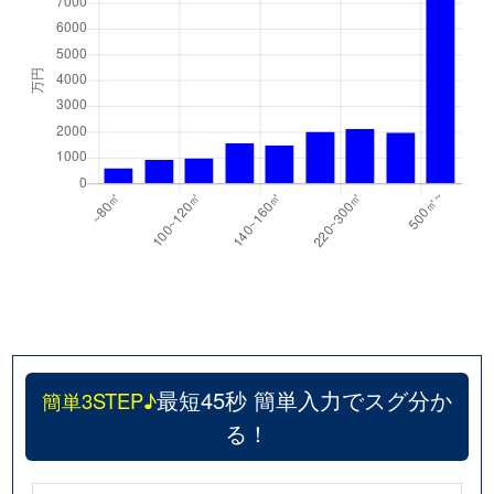
最短45秒 簡単入力でスグ分か
簡単3STEP♪
る！