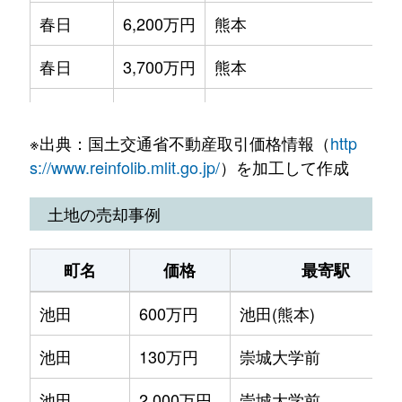
春日
6,200万円
熊本
春日
3,700万円
熊本
春日
3,200万円
熊本
※出典：国土交通省不動産取引価格情報（
http
上熊本
3,300万円
上熊本(ＪＲ・熊本電鉄)
s://www.reinfolib.mlit.go.jp/
）を加工して作成
上熊本
1,000万円
上熊本(ＪＲ・熊本電鉄)
土地の売却事例
島崎
2,000万円
上熊本(ＪＲ・熊本電鉄)
町名
価格
最寄駅
田崎本町
1,000万円
熊本
池田
600万円
池田(熊本)
出町
2,100万円
池田(熊本)
池田
130万円
崇城大学前
二本木
3,200万円
熊本
池田
2,000万円
崇城大学前