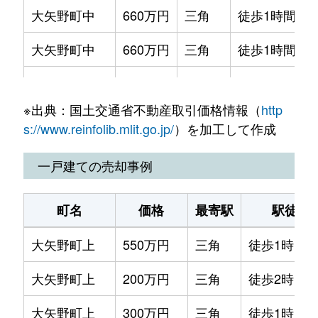
大矢野町中
660万円
三角
徒歩1時間45
大矢野町中
660万円
三角
徒歩1時間45
大矢野町登立
400万円
三角
徒歩1時間45
※出典：国土交通省不動産取引価格情報（
http
大矢野町登立
25万円
三角
徒歩1時間45
s://www.reinfolib.mlit.go.jp/
）を加工して作成
姫戸町姫浦
100万円
-
-
一戸建ての売却事例
松島町合津
60万円
-
-
町名
価格
最寄駅
駅徒歩
松島町合津
300万円
-
-
大矢野町上
550万円
三角
徒歩1時間4
松島町合津
290万円
-
-
大矢野町上
200万円
三角
徒歩2時間
松島町合津
330万円
-
-
大矢野町上
300万円
三角
徒歩1時間1