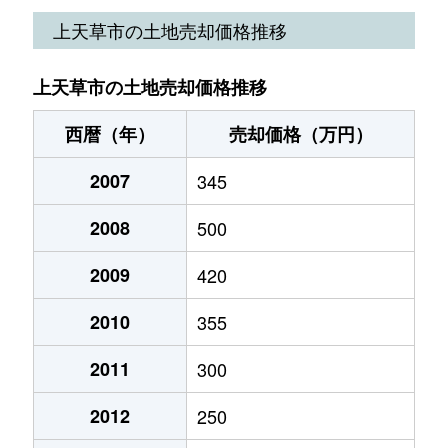
松島町合津
2,100万円
-
-
上天草市の土地売却価格推移
松島町合津
2,200万円
-
-
上天草市の土地売却価格推移
龍ヶ岳町高戸
50万円
-
-
西暦（年）
売却価格（万円）
龍ヶ岳町樋島
15万円
-
-
2007
345
2008
500
2009
420
2010
355
2011
300
2012
250