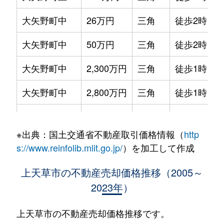
松島町合津
150万円
-
-
大矢野町中
26万円
三角
徒歩2時間
龍ヶ岳町大道
180万円
-
-
大矢野町中
50万円
三角
徒歩2時間
龍ヶ岳町高戸
200万円
-
-
大矢野町中
2,300万円
三角
徒歩1時間4
大矢野町中
2,800万円
三角
徒歩1時間4
大矢野町中
1,100万円
三角
徒歩2時間
※出典：国土交通省不動産取引価格情報（
http
大矢野町中
600万円
三角
徒歩1時間4
s://www.reinfolib.mlit.go.jp/
）を加工して作成
大矢野町登立
2,000万円
三角
徒歩2時間
上天草市の不動産売却価格推移（2005～
2023年）
松島町合津
1,000万円
-
-
松島町合津
490万円
-
-
上天草市の不動産売却価格推移です。