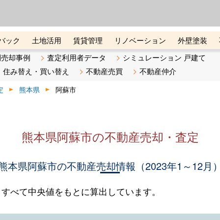
ーズ株式会社（東証グロース上
初めての方へ
ビスです 証券コード：4445
バック
土地活用
賃貸管理
リノベーション
外壁塗装
ライン講座
リビンマガジンBiz
不動産売却ご相談デスク
別売却事例
査定利用者データ
シミュレーション 戸建て
住み替え・買い替え
不動産売買
不動産仲介
定
熊本県
阿蘇市
熊本県阿蘇市の不動産売却・査定
熊本県阿蘇市の不動産売却情報（2023年1～12月
。すべて中央値をもとに算出しています。