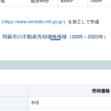
宮地
徒歩45分
830m²
100m²
阿蘇
徒歩28分
690m²
95m²
（
https://www.reinfolib.mlit.go.jp/
）を加工して作成
内牧
徒歩26分
1600m²
250m²
内牧
阿蘇市の不動産売却価格推移（2005～2023年）
徒歩8分
500m²
110m²
阿蘇
徒歩10分
490m²
65m²
いこいの村
徒歩10分
820m²
470m²
売却価格
515