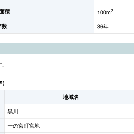
2
面積
100m
年数
36年
す。
年）
地域名
黒川
一の宮町宮地