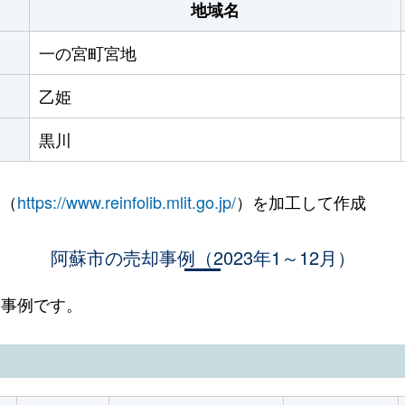
地域名
一の宮町宮地
乙姫
黒川
 （
https://www.reinfolib.mlit.go.jp/
）を加工して作成
阿蘇市の売却事例（2023年1～12月）
却事例です。