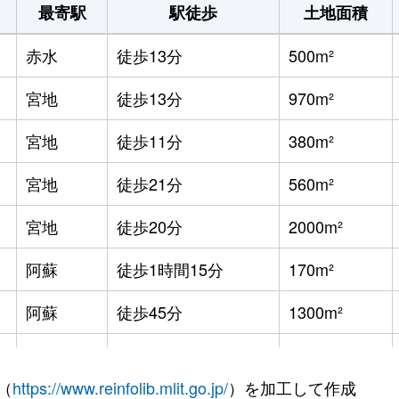
最寄駅
駅徒歩
土地面積
赤水
徒歩13分
500m²
宮地
徒歩13分
970m²
宮地
徒歩11分
380m²
宮地
徒歩21分
560m²
宮地
徒歩20分
2000m²
阿蘇
徒歩1時間15分
170m²
阿蘇
徒歩45分
1300m²
阿蘇
徒歩6分
530m²
（
https://www.reinfolib.mlit.go.jp/
）を加工して作成
波野
徒歩45分
125m²