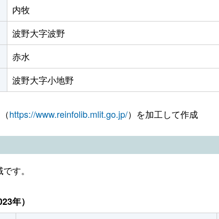
内牧
波野大字波野
赤水
波野大字小地野
 （
https://www.reinfolib.mlit.go.jp/
）を加工して作成
域です。
23年）