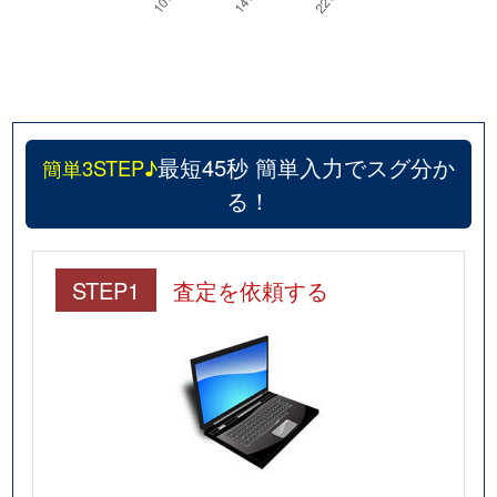
最短45秒 簡単入力でスグ分か
簡単3STEP♪
る！
STEP1
査定を依頼する