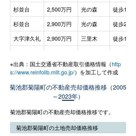
杉並台
2,500万円
光の森
徒歩19分
大字原水
1,800万円
原水
徒歩16分
杉並台
2,900万円
光の森
徒歩23分
大字原水
1,100万円
原水
徒歩3分
大字津久礼
2,900万円
三里木
徒歩1分
大字原水
1,800万円
原水
徒歩16分
大字津久礼
8,100万円
三里木
徒歩5分
大字原水
1,400万円
原水
徒歩3分
※出典：国土交通省不動産取引価格情報（
http
大字津久礼
3,800万円
三里木
徒歩7分
大字原水
1,700万円
原水
徒歩3分
s://www.reinfolib.mlit.go.jp/
）を加工して作成
大字津久礼
9,900万円
三里木
徒歩2分
大字原水
460万円
原水
徒歩3分
菊池郡菊陽町の不動産売却価格推移（2005
～2023年）
大字津久礼
3,600万円
三里木
徒歩6分
大字原水
89万円
原水
徒歩19分
大字津久礼
500万円
原水
徒歩24分
菊池郡菊陽町の不動産売却価格推移です。
大字原水
2,400万円
原水
徒歩14分
大字津久礼
47,000万円
原水
徒歩25分
菊池郡菊陽町の土地売却価格推移
大字原水
1,300万円
原水
徒歩18分