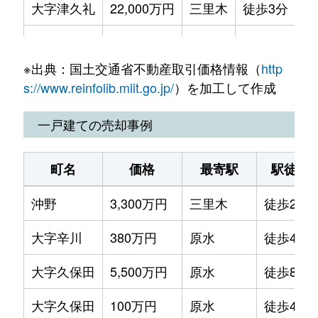
大字津久礼
22,000万円
三里木
徒歩3分
大字津久礼
1,800万円
原水
徒歩23分
※出典：国土交通省不動産取引価格情報（
http
大字津久礼
70,000万円
光の森
徒歩3分
s://www.reinfolib.mlit.go.jp/
）を加工して作成
大字馬場楠
450万円
原水
徒歩45分
一戸建ての売却事例
大字馬場楠
760万円
原水
徒歩45分
町名
価格
最寄駅
駅徒歩
大字原水
2,000万円
原水
徒歩16分
沖野
3,300万円
三里木
徒歩26分
大字原水
1,700万円
原水
徒歩16分
大字辛川
380万円
原水
徒歩45分
大字原水
1,700万円
原水
徒歩16分
大字久保田
5,500万円
原水
徒歩8分
大字原水
490万円
原水
徒歩3分
大字久保田
100万円
原水
徒歩45分
大字原水
520万円
原水
徒歩3分