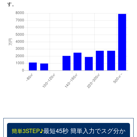
す。
最短45秒 簡単入力でスグ分か
簡単3STEP♪