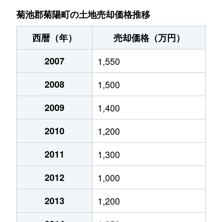
大字津久礼
30,000万円
原水
徒歩19分
大字原水
1,800万円
原水
徒歩24分
菊池郡菊陽町の土地売却価格推移
大字津久礼
50,000万円
原水
徒歩18分
光の森
4,800万円
光の森
徒歩1分
西暦（年）
売却価格（万円）
大字津久礼
2,500万円
武蔵塚
徒歩10分
光の森
2007
8,500万円
1,550
光の森
徒歩1分
花立
4,300万円
黒石(熊本)
徒歩24分
2008
1,500
大字曲手
920万円
原水
徒歩45分
大字原水
4,800万円
原水
徒歩16分
2009
1,400
武蔵ヶ丘北
2,800万円
武蔵塚
徒歩14分
大字原水
4,900万円
原水
徒歩15分
2010
1,200
大字原水
3,900万円
原水
徒歩11分
2011
1,300
大字原水
4,500万円
原水
徒歩14分
2012
1,000
大字原水
3,500万円
原水
徒歩15分
2013
1,200
大字原水
1,800万円
原水
徒歩13分