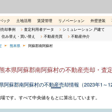
ーズ株式会社（東証グロース上
初めての方へ
ビスです 証券コード：4445
バック
土地活用
賃貸管理
リノベーション
外壁塗装
ライン講座
リビンマガジンBiz
不動産売却ご相談デスク
別売却事例
査定利用者データ
シミュレーション 戸建て
住み替え・買い替え
不動産売買
不動産仲介
定
熊本県
阿蘇郡南阿蘇村
熊本県阿蘇郡南阿蘇村の不動産売却・査
県阿蘇郡南阿蘇村の不動産売却情報（2023年1～1
相場です。すべて中央値をもとに算出しています。