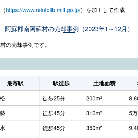
 （
https://www.reinfolib.mlit.go.jp/
）を加工して作成
阿蘇郡南阿蘇村の売却事例（2023年1～12月）
阿蘇村の売却事例です。
最寄駅
駅徒歩
土地面積
松
徒歩25分
200m²
8,
勢
徒歩45分
310m²
5
水
徒歩45分
350m²
9,