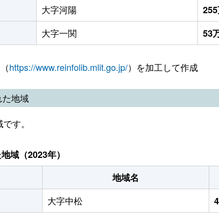
大字河陽
25
大字一関
53
 （
https://www.reinfolib.mlit.go.jp/
）を加工して作成
れた地域
域です。
域（2023年）
地域名
大字中松