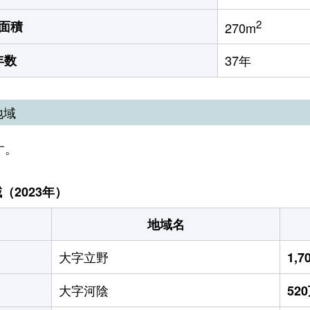
2
面積
270m
年数
37年
地域
す。
2023年）
地域名
大字立野
1,
大字河陰
52