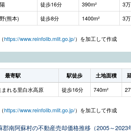
陽
徒歩16分
390m²
3
野(熊本)
徒歩8分
1400m²
3
（
https://www.reinfolib.mlit.go.jp/
）を加工して作成
最寄駅
駅徒歩
土地面積
生まれる里白水高原
徒歩16分
740m²
27
（
https://www.reinfolib.mlit.go.jp/
）を加工して作成
蘇郡南阿蘇村の不動産売却価格推移（2005～2023