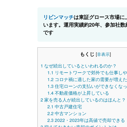
リビンマッチ
は東証グロース市場に
います。運用実績約20年、参加社数
です
もくじ
[
非表示
]
1
なぜ続出しているといわれるのか？
1.1
リモートワークで郊外でも仕事し
1.2
コロナ禍に適した家の需要が増え
1.3
住宅ローンの支払いができなくな
1.4
不動産価格が上昇している
2
家を売る人が続出しているのはほんと？
2.1
中古戸建住宅
2.2
中古マンション
2.3
2022・2023年は高値で売却できる
3
抑えておきたい売却のポイントとは