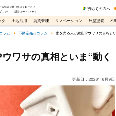
ーズ株式会社（東証グロース上
初めての方へ
ビスです 証券コード：4445
ック
土地活用
賃貸管理
リノベーション
外壁塗装
不
ライン講座
リビンマガジンBiz
コラム
不動産売却コラム
家を売る人が続出!?ウワサの真相とい
?ウワサの真相といま“動く
更新日：
2026年6月9日