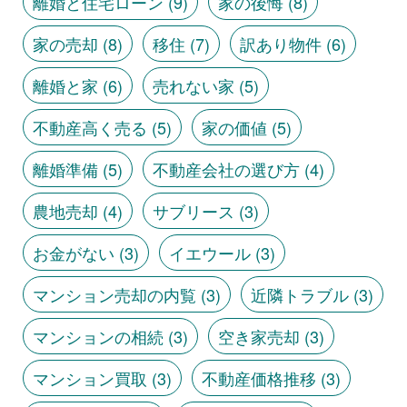
離婚と住宅ローン
(9)
家の後悔
(8)
家の売却
(8)
移住
(7)
訳あり物件
(6)
離婚と家
(6)
売れない家
(5)
不動産高く売る
(5)
家の価値
(5)
離婚準備
(5)
不動産会社の選び方
(4)
農地売却
(4)
サブリース
(3)
お金がない
(3)
イエウール
(3)
マンション売却の内覧
(3)
近隣トラブル
(3)
マンションの相続
(3)
空き家売却
(3)
マンション買取
(3)
不動産価格推移
(3)