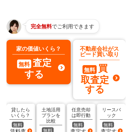
でご利用できます
完全無料
家の価値いくら？
不動産会社がス
ピード買い取り
査定
無料
買
無料
する
取査定
する
貸したら
土地活用
任意売却
リースバ
いくら？
プランを
は即行動
ック
比較
無料
無料
無料
無料
賃料査
査定す
査定す