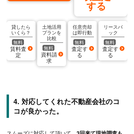
する
貸したら
土地活用
任意売却
リースバ
いくら？
プランを
は即行動
ック
比較
無料
無料
無料
無料
賃料査
査定す
査定す
資料請
定
る
る
求
対応してくれた不動産会社のコ
コが良かった。
スムーズに対応して頂いて、
3回来て現地調査も