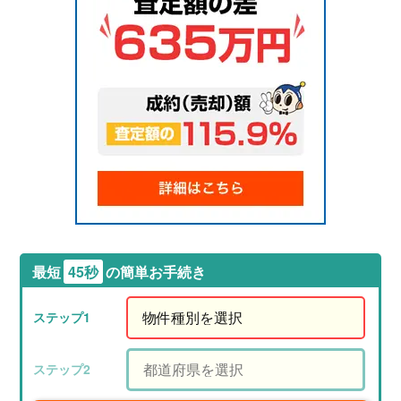
最短
45秒
の簡単お手続き