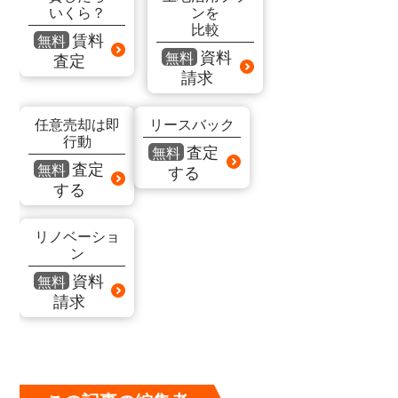
いくら？
ンを
比較
賃料
無料
資料
無料
査定
請求
任意売却は即
リースバック
行動
査定
無料
査定
無料
する
する
リノベーショ
ン
資料
無料
請求