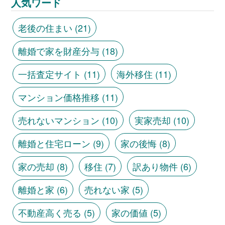
人気ワード
老後の住まい
(21)
離婚で家を財産分与
(18)
一括査定サイト
(11)
海外移住
(11)
マンション価格推移
(11)
売れないマンション
(10)
実家売却
(10)
離婚と住宅ローン
(9)
家の後悔
(8)
家の売却
(8)
移住
(7)
訳あり物件
(6)
離婚と家
(6)
売れない家
(5)
不動産高く売る
(5)
家の価値
(5)