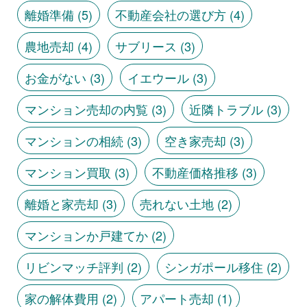
離婚準備
(5)
不動産会社の選び方
(4)
農地売却
(4)
サブリース
(3)
お金がない
(3)
イエウール
(3)
マンション売却の内覧
(3)
近隣トラブル
(3)
マンションの相続
(3)
空き家売却
(3)
マンション買取
(3)
不動産価格推移
(3)
離婚と家売却
(3)
売れない土地
(2)
マンションか戸建てか
(2)
リビンマッチ評判
(2)
シンガポール移住
(2)
家の解体費用
(2)
アパート売却
(1)