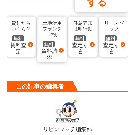
する
貸したら
土地活用
任意売却
リースバ
いくら？
プランを
は即行動
ック
比較
無料
無料
無料
無料
賃料査
査定す
査定す
資料請
定
る
る
求
この記事の編集者
リビンマッチ編集部