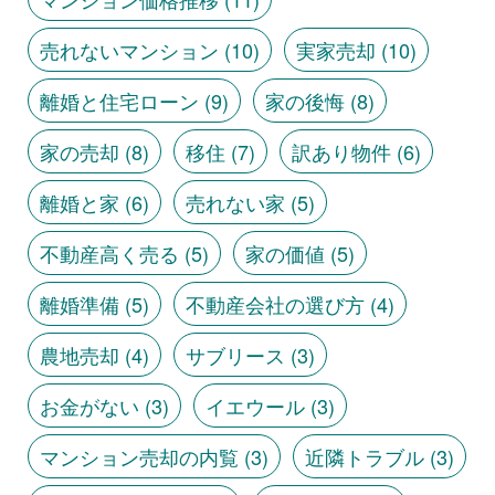
売れないマンション
(10)
実家売却
(10)
離婚と住宅ローン
(9)
家の後悔
(8)
家の売却
(8)
移住
(7)
訳あり物件
(6)
離婚と家
(6)
売れない家
(5)
不動産高く売る
(5)
家の価値
(5)
離婚準備
(5)
不動産会社の選び方
(4)
農地売却
(4)
サブリース
(3)
お金がない
(3)
イエウール
(3)
マンション売却の内覧
(3)
近隣トラブル
(3)