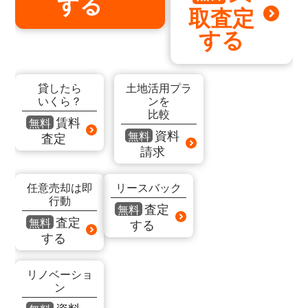
する
取査定
する
貸したら
土地活用プラ
いくら？
ンを
比較
賃料
無料
資料
無料
査定
請求
任意売却は即
リースバック
行動
査定
無料
査定
無料
する
する
リノベーショ
ン
資料