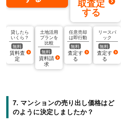
取査定
する
貸したら
土地活用
任意売却
リースバ
いくら？
プランを
は即行動
ック
比較
無料
無料
無料
無料
賃料査
査定す
査定す
資料請
定
る
る
求
マンションの売り出し価格はど
のように決定しましたか？