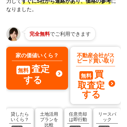
力して
に
すぐに5社から連絡があり、価格の参考
なりました。
でご利用できます
完全無料
家の価値いくら？
不動産会社がス
ピード買い取り
査定
無料
買
無料
する
取査定
する
貸したら
土地活用
任意売却
リースバ
いくら？
プランを
は即行動
ック
比較