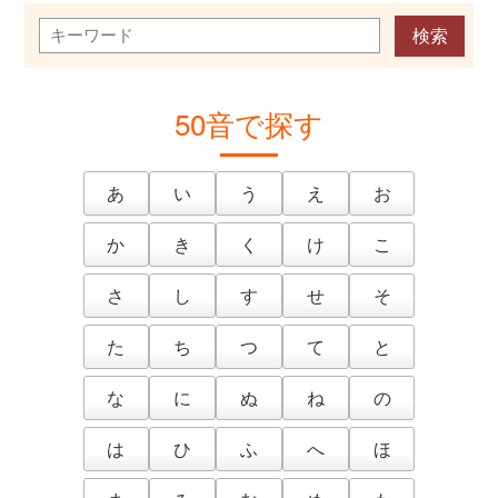
50音で探す
あ
い
う
え
お
か
き
く
け
こ
さ
し
す
せ
そ
た
ち
つ
て
と
な
に
ぬ
ね
の
は
ひ
ふ
へ
ほ