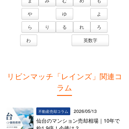
ま
み
む
め
も
や
ゆ
よ
ら
り
る
れ
ろ
わ
英数字
リビンマッチ「レインズ」関連コ
ラム
2026/05/13
不動産売却コラム
仙台のマンション売却相場｜10年で
約1.9倍！今後は？