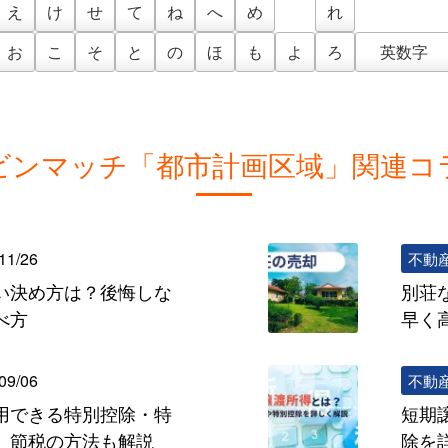
え
け
せ
て
ね
へ
め
れ
お
こ
そ
と
の
ほ
も
よ
ろ
英数字
ビンマッチ「都市計画区域」関連コ
11/26
不動
い決め方は？後悔しな
別荘
べ方
早く
09/06
不動
用できる特別控除・特
短期
、節税の方法も解説
除を