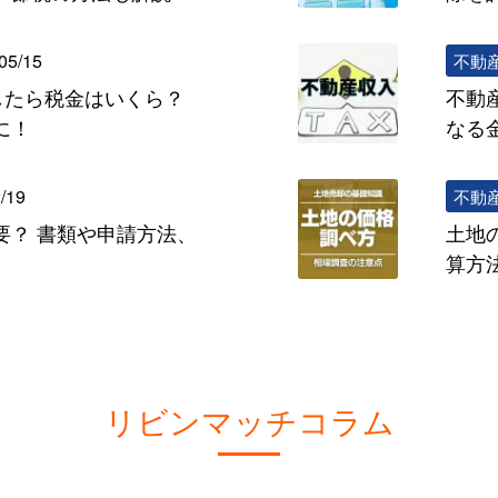
05/15
不動
したら税金はいくら？
不動
に！
なる
/19
不動
要？ 書類や申請方法、
土地
算方
リビンマッチコラム