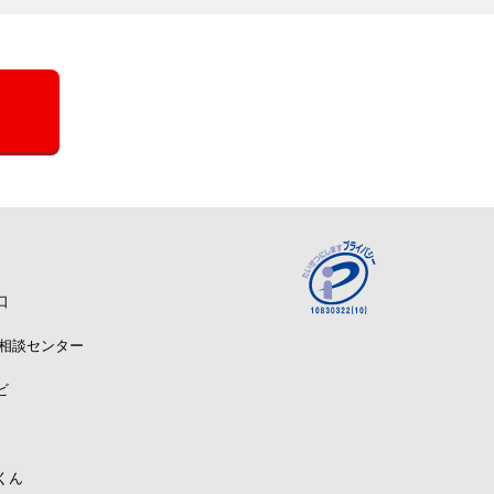
口
A相談センター
ビ
くん