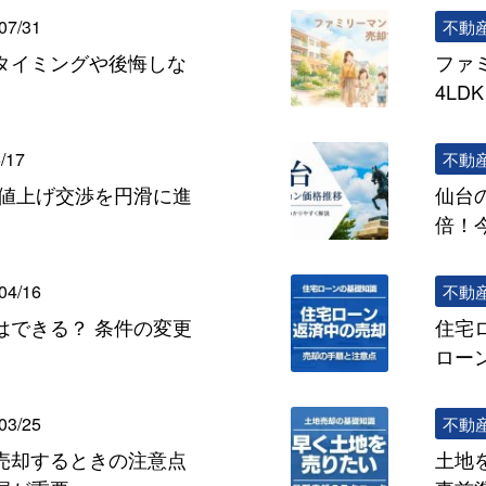
07/31
不動
タイミングや後悔しな
ファ
4L
/17
不動
の値上げ交渉を円滑に進
仙台
倍！
04/16
不動
はできる？ 条件の変更
住宅
ロー
03/25
不動
売却するときの注意点
土地