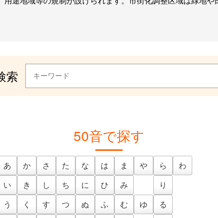
、用途地域等の規制が設けられます。市街化調整区域は緑地や
検索
50音で探す
あ
か
さ
た
な
は
ま
や
ら
わ
い
き
し
ち
に
ひ
み
り
う
く
す
つ
ぬ
ふ
む
ゆ
る