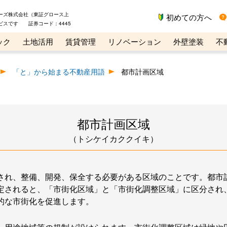
ーズ株式会社（東証グロース上
初めての方へ
ビスです 証券コード：4445
ック
土地活用
賃貸管理
リノベーション
外壁塗装
不
ライン講座
リビンマガジンBiz
不動産売却ご相談デスク
「と」から始まる不動産用語
都市計画区域
都市計画区域
（トシケイカククイキ）
され、整備、開発、保全する必要がある区域のことです。都市
定されると、「市街化区域」と「市街化調整区域」に区分され
的な市街化を促進します。