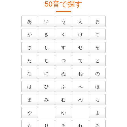
50音で探す
あ
い
う
え
お
か
き
く
け
こ
さ
し
す
せ
そ
た
ち
つ
て
と
な
に
ぬ
ね
の
は
ひ
ふ
へ
ほ
ま
み
む
め
も
や
ゆ
よ
ら
り
る
れ
ろ