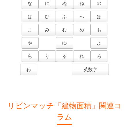
な
に
ぬ
ね
の
は
ひ
ふ
へ
ほ
ま
み
む
め
も
や
ゆ
よ
ら
り
る
れ
ろ
わ
英数字
リビンマッチ「建物面積」関連コ
ラム