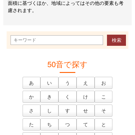
面積に基づくほか、地域によってはその他の要素も考
慮されます。
50音で探す
あ
い
う
え
お
か
き
く
け
こ
さ
し
す
せ
そ
た
ち
つ
て
と