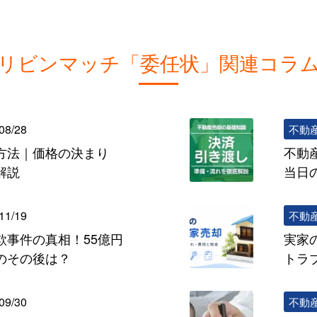
リビンマッチ「委任状」関連コラ
08/28
不動
方法｜価格の決まり
不動
解説
当日
11/19
不動
欺事件の真相！55億円
実家
のその後は？
トラ
09/30
不動