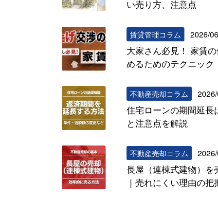
い売り方、注意点
2026/06
賃貸管理コラム
大家さん必見！ 家賃
めるためのテクニック
2026/
不動産売却コラム
住宅ローンの期間延長
と注意点を解説
2026/
不動産売却コラム
長屋（連棟式建物）を
｜売れにくい理由の把