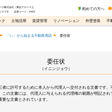
ーズ株式会社（東証グロース上
初めての方へ
ビスです 証券コード：4445
ック
土地活用
賃貸管理
リノベーション
外壁塗装
不
ライン講座
リビンマガジンBiz
不動産売却ご相談デスク
「い」から始まる不動産用語
委任状
委任状
（イニンジョウ）
三者に許可するために本人から代理人へ交付される文書です。
。この文書には、代理人に与えられる代理権の範囲が明記され
重要な文書とされています。