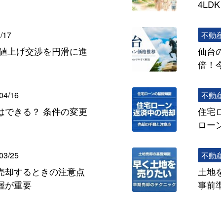
4L
/17
不動
の値上げ交渉を円滑に進
仙台
倍！
04/16
不動
はできる？ 条件の変更
住宅
ロー
03/25
不動
売却するときの注意点
土地
握が重要
事前