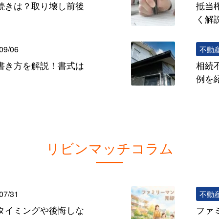
続きは？取り壊し前後
抵当
く解
09/06
不動
書き方を解説！書式は
相続
例を
リビンマッチコラム
07/31
不動
タイミングや後悔しな
ファ