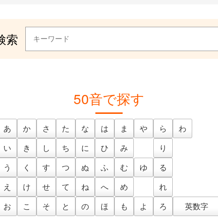
検索
50音で探す
あ
か
さ
た
な
は
ま
や
ら
わ
い
き
し
ち
に
ひ
み
り
う
く
す
つ
ぬ
ふ
む
ゆ
る
え
け
せ
て
ね
へ
め
れ
お
こ
そ
と
の
ほ
も
よ
ろ
英数字