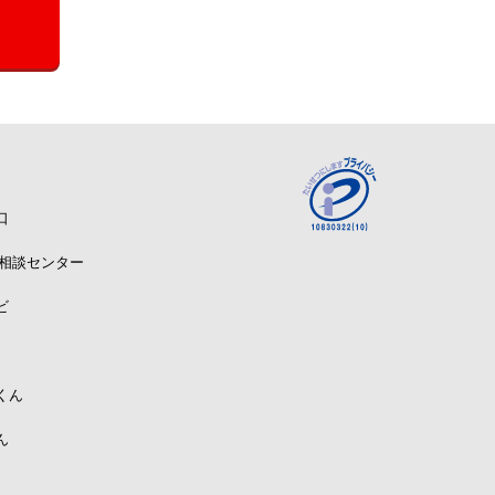
口
A相談センター
ビ
くん
ん