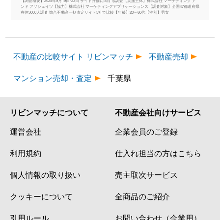
【調査概要】2025年9月19日-23日 サイト評価に関する調査【実施主体】株式会社 マーケティング ア
ンド アソシェイツ【協力】株式会社 マーケティングアプリケーションズ【調査対象】全国47都道府県
在住3000人調査 競合不動産一括査定サイト5社で比較【年齢】20～60代【性別】男女
不動産の比較サイト リビンマッチ
不動産売却
マンション売却・査定
千葉県
リビンマッチについて
不動産会社向けサービス
運営会社
企業会員のご登録
利用規約
仕入れ担当の方はこちら
個人情報の取り扱い
売主取次サービス
クッキーについて
全商品のご紹介
引用ルール
お問い合わせ（企業用）