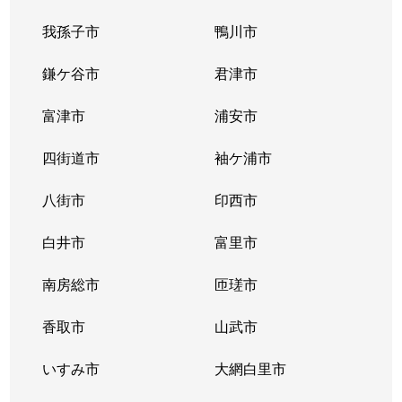
我孫子市
鴨川市
鎌ケ谷市
君津市
富津市
浦安市
四街道市
袖ケ浦市
八街市
印西市
白井市
富里市
南房総市
匝瑳市
香取市
山武市
いすみ市
大網白里市