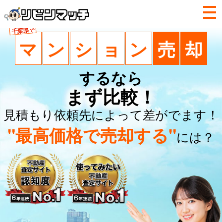
千葉県
で
マ
ン
シ
ョ
ン
売
却
するなら
まず比較！
見積もり依頼先によって差がでます！
"最高価格で売却する"
には？