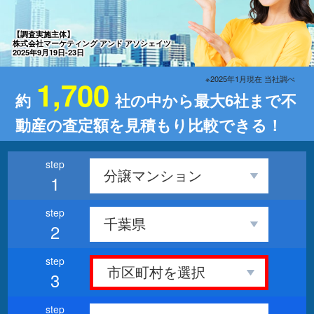
【調査実施主体】
株式会社マーケティング アンド アソシェイツ
2025年9月19日-23日
※2025年1月現在 当社調べ
1,700
約
社の中から最大6社まで不
動産の査定額を見積もり比較できる！
1
2
3