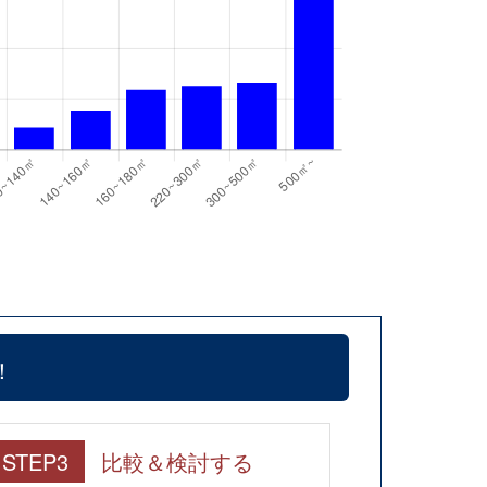
！
STEP3
比較＆検討する