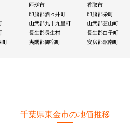
匝瑳市
香取市
印旛郡酒々井町
印旛郡栄町
町
山武郡九十九里町
山武郡芝山町
町
長生郡長生村
長生郡白子町
喜町
夷隅郡御宿町
安房郡鋸南町
千葉県東金市の地価推移