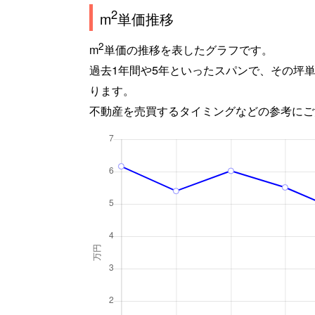
2
m
単価推移
2
m
単価の推移を表したグラフです。
過去1年間や5年といったスパンで、その坪
ります。
不動産を売買するタイミングなどの参考にご