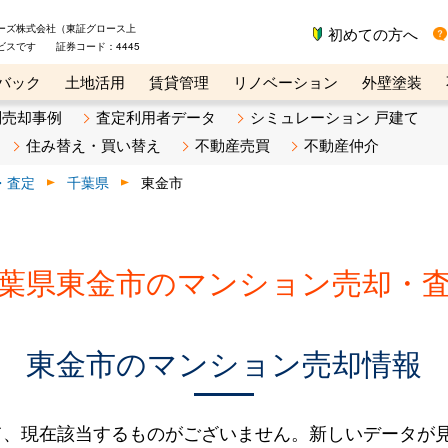
ーズ株式会社（東証グロース上
初めての方へ
ビスです 証券コード：4445
バック
土地活用
賃貸管理
リノベーション
外壁塗装
ライン講座
リビンマガジンBiz
不動産売却ご相談デスク
別売却事例
査定利用者データ
シミュレーション 戸建て
住み替え・買い替え
不動産売買
不動産仲介
・査定
千葉県
東金市
葉県東金市のマンション売却・
東金市のマンション売却情報
て、現在該当するものがございません。新しいデータが