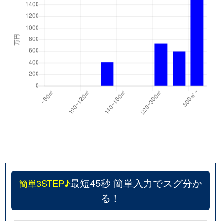
最短45秒 簡単入力でスグ分か
簡単3STEP♪
る！