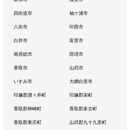
四街道市
袖ケ浦市
八街市
印西市
白井市
富里市
南房総市
匝瑳市
香取市
山武市
いすみ市
大網白里市
印旛郡酒々井町
印旛郡栄町
香取郡神崎町
香取郡多古町
香取郡東庄町
山武郡九十九里町