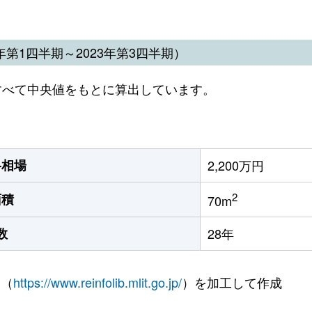
第1四半期～2023年第3四半期）
すべて中央値をもとに算出しています。
格相場
2,200万円
2
面積
70m
数
28年
 （
https://www.reinfolib.mlit.go.jp/
）を加工して作成