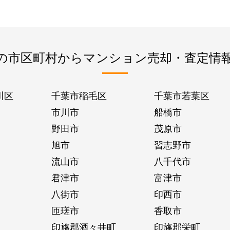
の市区町村からマンション売却・査定情
川区
千葉市稲毛区
千葉市若葉区
市川市
船橋市
野田市
茂原市
旭市
習志野市
流山市
八千代市
君津市
富津市
八街市
印西市
匝瑳市
香取市
印旛郡酒々井町
印旛郡栄町