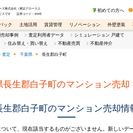
ーズ株式会社（東証グロース上
初めての方へ
ビスです 証券コード：4445
バック
土地活用
賃貸管理
リノベーション
外壁塗装
ライン講座
リビンマガジンBiz
不動産売却ご相談デスク
別売却事例
査定利用者データ
シミュレーション 戸建て
住み替え・買い替え
不動産売買
不動産仲介
・査定
千葉県
長生郡白子町
県長生郡白子町のマンション売却
長生郡白子町のマンション売却情
について、現在該当するものがございません。新しいデ