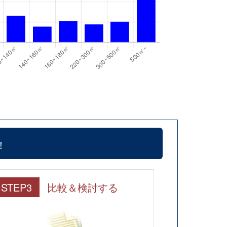
！
STEP3
比較＆検討する