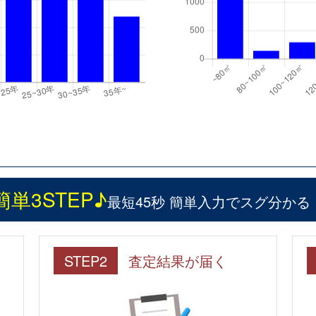
簡単3STEP♪
最短45秒 簡単入力でスグ分かる
STEP2
査定結果が届く