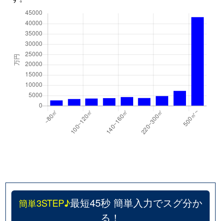
新田
500万円
市川
徒歩9分
新田
4,500万円
市川
徒歩8分
新田
6,800万円
市川
徒歩7分
末広
2,100万円
行徳
徒歩15分
末広
4,600万円
行徳
徒歩7分
関ケ島
3,400万円
行徳
徒歩10分
関ケ島
3,000万円
妙典
徒歩11分
曽谷
600万円
秋山
徒歩25分
最短45秒 簡単入力でスグ分か
簡単3STEP♪
宝
2,400万円
妙典
徒歩19分
る！