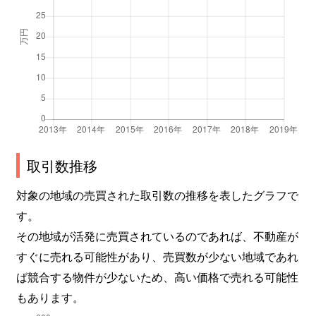
幸
2,300万円
行徳
徒歩20分
幸
2,000万円
行徳
徒歩20分
幸
2,800万円
行徳
徒歩20分
幸
4,300万円
行徳
徒歩18分
取引数推移
幸
1,400万円
行徳
徒歩20分
対象の地域の売買された取引数の推移を表したグラフで
幸
1,900万円
行徳
徒歩20分
す。
塩浜
1,300万円
市川塩浜
徒歩20分
その地域が活発に売買されているのであれば、不動産が
すぐに売れる可能性があり、売買数が少ない地域であれ
塩浜
1,200万円
新浦安
徒歩45分
ば競合する物件が少ないため、高い価格で売れる可能性
もあります。
塩浜
2,300万円
南行徳
徒歩20分