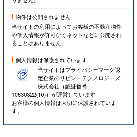
湊新田
4,100万円
行徳
徒歩8分
物件は公開されません
湊新田
3,100万円
行徳
徒歩8分
当サイトの利用によってお客様の不動産物件
南大野
2,500万円
市川大野
徒歩14分
や個人情報が許可なくネットなどに公開され
ることはありません。
南大野
2,400万円
市川大野
徒歩20分
個人情報は保護されています
南行徳
4,500万円
南行徳
徒歩8分
当サイトはプライバシーマーク認
南行徳
3,200万円
南行徳
徒歩15分
定企業のリビン・テクノロジーズ
株式会社（認証番号：
南行徳
3,300万円
南行徳
徒歩10分
10830322(10)
）が運営しています。
お客様の個人情報は大切に保護されていま
南行徳
4,900万円
南行徳
徒歩9分
す。
南行徳
2,200万円
南行徳
徒歩7分
南行徳
1,300万円
南行徳
徒歩5分