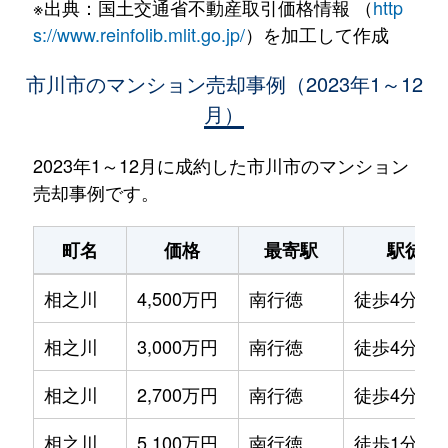
※出典：国土交通省不動産取引価格情報 （
http
s://www.reinfolib.mlit.go.jp/
）を加工して作成
市川市のマンション売却事例（2023年1～12
月）
2023年1～12月に成約した市川市のマンション
売却事例です。
町名
価格
最寄駅
駅徒歩
相之川
4,500万円
南行徳
徒歩4分
相之川
3,000万円
南行徳
徒歩4分
相之川
2,700万円
南行徳
徒歩4分
相之川
5,100万円
南行徳
徒歩1分