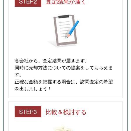
STEP2
査定結果が届く
田尻
2,300万円
原木中山
徒歩8分
田尻
630万円
原木中山
徒歩8分
富浜
2,600万円
妙典
徒歩8分
富浜
2,800万円
妙典
徒歩6分
原木
1,200万円
西船橋
徒歩13分
各会社から、査定結果が届きます。
同時に売却方法についての提案をしてもらえま
原木
1,800万円
原木中山
徒歩16分
す。
正確な金額を把握する場合は、訪問査定の希望
原木
1,800万円
原木中山
徒歩10分
を出しましょう！
原木
890万円
原木中山
徒歩16分
STEP3
比較＆検討する
東大和田
4,700万円
本八幡
徒歩11分
東大和田
4,500万円
本八幡
徒歩9分