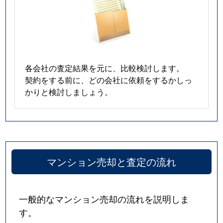
東大和田
4,700万円
本八幡
徒歩9分
東大和田
3,300万円
本八幡
徒歩13分
東大和田
4,400万円
本八幡
徒歩10分
各会社の査定結果を元に、比較検討します。
契約をする前に、どの会社に依頼をするかしっ
東大和田
4,200万円
本八幡
徒歩9分
かりと検討しましょう。
東国分
2,000万円
市川
徒歩45分
東菅野
4,000万円
本八幡
徒歩10分
マンション売却と査定の流れ
東菅野
4,300万円
本八幡
徒歩19分
東菅野
600万円
本八幡
徒歩45分
一般的なマンション売却の流れを説明しま
す。
東菅野
3,500万円
本八幡
徒歩19分