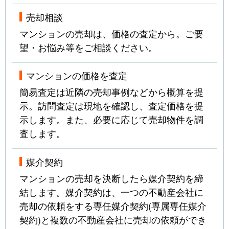
東菅野
4,300万円
本八幡
徒歩19分
売却相談
マンションの売却は、価格の査定から。ご要
日之出
1,700万円
行徳
徒歩15分
望・お悩み等をご相談ください。
平田
850万円
市川
徒歩14分
マンションの価格を査定
平田
3,600万円
本八幡
徒歩11分
簡易査定は近隣の売却事例などから概算を提
示。訪問査定は現地を確認し、査定価格を提
平田
5,200万円
本八幡
徒歩9分
示します。また、必要に応じて売却物件を調
査します。
平田
5,700万円
本八幡
徒歩10分
広尾
2,500万円
南行徳
徒歩16分
媒介契約
マンションの売却を決断したら媒介契約を締
福栄
3,000万円
行徳
徒歩10分
結します。媒介契約は、一つの不動産会社に
売却の依頼をする専任媒介契約(専属専任媒介
福栄
2,500万円
行徳
徒歩14分
契約)と複数の不動産会社に売却の依頼ができ