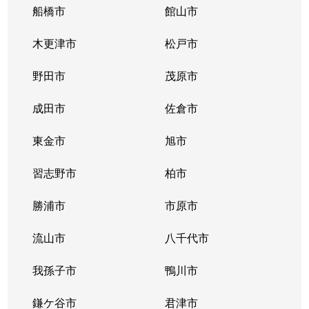
大和田
3,400万円
本八幡
徒歩13分
船橋市
館山市
大和田
3,200万円
本八幡
徒歩21分
木更津市
松戸市
鬼越
900万円
下総中山
徒歩10分
野田市
茂原市
鬼越
3,300万円
下総中山
徒歩9分
成田市
佐倉市
鬼高
3,100万円
下総中山
徒歩15分
東金市
旭市
鬼高
5,800万円
下総中山
徒歩6分
習志野市
柏市
鬼高
2,400万円
下総中山
徒歩5分
勝浦市
市原市
鬼高
流山市
2,200万円
八千代市
下総中山
徒歩5分
我孫子市
鴨川市
鬼高
4,000万円
下総中山
徒歩13分
鎌ケ谷市
君津市
鬼高
3,300万円
下総中山
徒歩10分