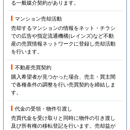
る一般媒介契約があります。
福栄
2,100万円
行徳
徒歩8分
福栄
2,400万円
行徳
徒歩9分
マンション売却活動
売却するマンションの情報をネット・チラシ
福栄
1,200万円
行徳
徒歩14分
での広告や指定流通機構(レインズ)など不動
産の売買情報ネットワークに登録し売却活動
福栄
3,500万円
行徳
徒歩14分
を行います。
福栄
2,200万円
行徳
徒歩14分
不動産売買契約
福栄
1,900万円
行徳
徒歩15分
購入希望者が見つかった場合、売主・買主間
で各種条件の調整を行い売買契約を締結しま
福栄
2,600万円
行徳
徒歩8分
す。
福栄
3,700万円
南行徳
徒歩11分
代金の受領・物件引渡し
福栄
3,000万円
南行徳
徒歩15分
売買代金を受け取りと同時に物件の引き渡し
及び所有権の移転登記を行います。売却益が
福栄
4,200万円
南行徳
徒歩14分