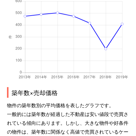
塩浜
2,000万円
南行徳
徒歩18分
塩浜
2,300万円
南行徳
徒歩18分
塩浜
2,700万円
南行徳
徒歩21分
塩浜
1,700万円
南行徳
徒歩19分
塩浜
1,500万円
南行徳
徒歩16分
塩浜
1,900万円
南行徳
徒歩20分
築年数×売却価格
塩浜
1,800万円
南行徳
徒歩20分
物件の築年数別の平均価格を表したグラフです。
塩焼
5,000万円
行徳
徒歩14分
一般的には築年数が経過した不動産は安い値段で売買さ
れている傾向にあります。しかし、大きな物件や好条件
塩焼
1,300万円
妙典
徒歩10分
の物件は、築年数に関係なく高値で売買されているケー