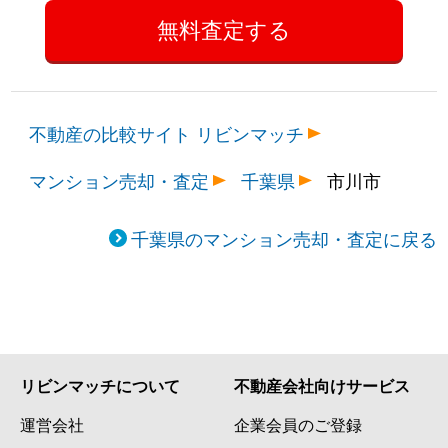
南行徳
2,500万円
南行徳
徒歩9分
南行徳
4,400万円
南行徳
徒歩11分
不動産の比較サイト リビンマッチ
南行徳
5,000万円
南行徳
徒歩10分
マンション売却・査定
千葉県
市川市
南八幡
4,500万円
本八幡
徒歩9分
南八幡
3,700万円
本八幡
徒歩6分
千葉県のマンション売却・査定に戻る
南八幡
3,300万円
本八幡
徒歩12分
南八幡
2,400万円
本八幡
徒歩15分
南八幡
4,900万円
本八幡
徒歩9分
リビンマッチについて
不動産会社向けサービス
運営会社
企業会員のご登録
南八幡
4,300万円
本八幡
徒歩7分