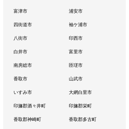
富津市
浦安市
鬼高
3,800万円
下総中山
徒歩11分
四街道市
袖ケ浦市
鬼高
2,200万円
下総中山
徒歩8分
八街市
印西市
鬼高
5,800万円
下総中山
徒歩6分
白井市
富里市
鬼高
2,200万円
本八幡
徒歩18分
南房総市
匝瑳市
欠真間
2,800万円
南行徳
徒歩9分
香取市
山武市
欠真間
1,700万円
南行徳
徒歩13分
いすみ市
大網白里市
加藤新田
3,000万円
妙典
徒歩24分
印旛郡酒々井町
印旛郡栄町
加藤新田
2,900万円
妙典
徒歩23分
香取郡神崎町
香取郡多古町
北国分
2,700万円
北国分
徒歩7分