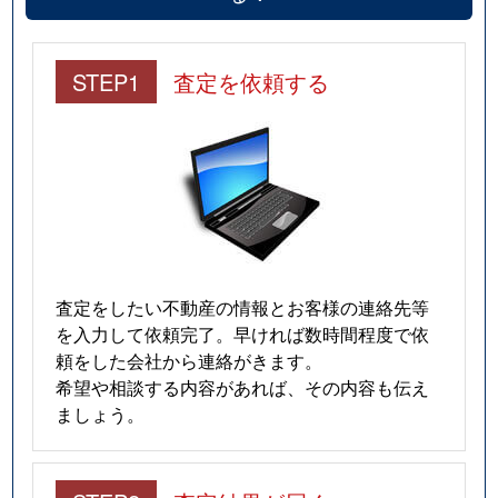
田尻
2,600万円
原木中山
徒歩9分
STEP1
査定を依頼する
田尻
2,000万円
原木中山
徒歩7分
田尻
3,700万円
原木中山
徒歩15分
田尻
1,500万円
原木中山
徒歩7分
田尻
2,800万円
原木中山
徒歩13分
田尻
2,800万円
原木中山
徒歩8分
査定をしたい不動産の情報とお客様の連絡先等
を入力して依頼完了。早ければ数時間程度で依
田尻
1,000万円
原木中山
徒歩7分
頼をした会社から連絡がきます。
希望や相談する内容があれば、その内容も伝え
田尻
3,200万円
原木中山
徒歩10分
ましょう。
田尻
4,400万円
原木中山
徒歩11分