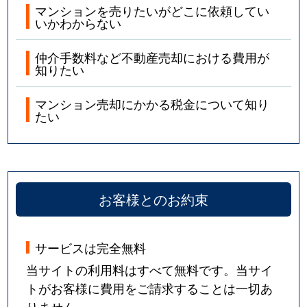
マンションを売りたいがどこに依頼してい
北方町
1,500万円
船橋法典
徒歩11分
いかわからない
北方町
2,200万円
船橋法典
徒歩10分
仲介手数料など不動産売却における費用が
知りたい
北方町
1,400万円
船橋法典
徒歩23分
マンション売却にかかる税金について知り
たい
本塩
5,600万円
妙典
徒歩9分
真間
5,200万円
市川
徒歩8分
真間
7,800万円
市川
徒歩8分
お客様とのお約束
真間
4,600万円
市川
徒歩24分
サービスは完全無料
真間
1,000万円
市川
徒歩14分
当サイトの利用料はすべて無料です。当サイ
真間
7,500万円
市川
徒歩8分
トがお客様に費用をご請求することは一切あ
りません。