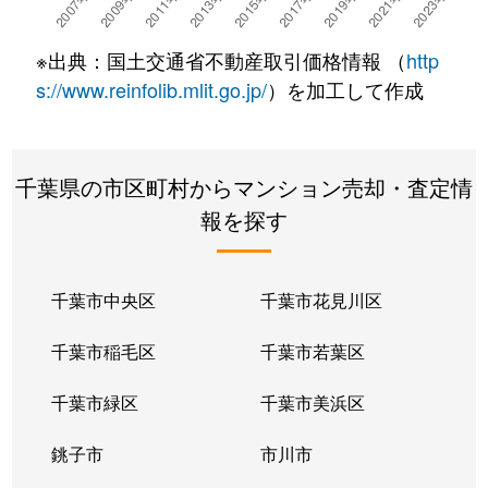
市川南
5,800万円
市川
徒歩8分
※出典：国土交通省不動産取引価格情報 （
http
市川南
6,100万円
市川
徒歩9分
s://www.reinfolib.mlit.go.jp/
）を加工して作成
市川南
2,400万円
市川
徒歩6分
千葉県の市区町村からマンション売却・査定情
市川南
5,400万円
本八幡
徒歩1分
報を探す
大洲
4,300万円
市川
徒歩16分
大洲
5,300万円
市川
徒歩9分
千葉市中央区
千葉市花見川区
大洲
3,400万円
市川
徒歩15分
千葉市稲毛区
千葉市若葉区
大野町
1,200万円
市川大野
徒歩10分
千葉市緑区
千葉市美浜区
大野町
2,800万円
市川大野
徒歩6分
銚子市
市川市