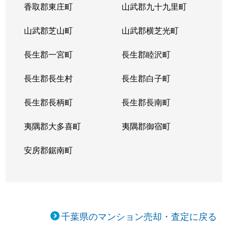
香取郡東庄町
山武郡九十九里町
行徳駅前
800万円
行徳
徒歩11分
山武郡芝山町
山武郡横芝光町
行徳駅前
1,000万円
行徳
徒歩11分
長生郡一宮町
長生郡睦沢町
行徳駅前
3,200万円
行徳
徒歩8分
長生郡長生村
長生郡白子町
行徳駅前
1,700万円
行徳
徒歩7分
長生郡長柄町
長生郡長南町
行徳駅前
3,700万円
行徳
徒歩1分
夷隅郡大多喜町
夷隅郡御宿町
行徳駅前
1,500万円
行徳
徒歩8分
安房郡鋸南町
行徳駅前
750万円
行徳
徒歩5分
行徳駅前
3,600万円
行徳
徒歩9分
行徳駅前
4,500万円
行徳
徒歩2分
千葉県のマンション売却・査定に戻る