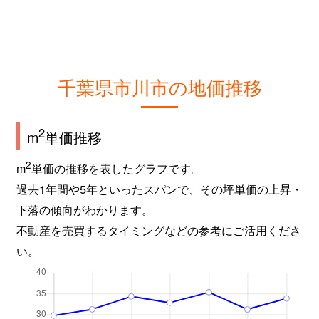
行徳駅前
3,100万円
行徳
徒歩11分
行徳駅前
2,000万円
行徳
徒歩9分
行徳駅前
1,900万円
行徳
徒歩9分
千葉県市川市の地価推移
行徳駅前
600万円
行徳
徒歩1時間4
2
m
単価推移
行徳駅前
4,900万円
行徳
徒歩9分
2
m
単価の推移を表したグラフです。
行徳駅前
4,000万円
行徳
徒歩9分
過去1年間や5年といったスパンで、その坪単価の上昇・
下落の傾向がわかります。
高谷
2,600万円
原木中山
徒歩11分
不動産を売買するタイミングなどの参考にご活用くださ
高谷
1,900万円
原木中山
徒歩6分
い。
高谷
2,100万円
原木中山
徒歩9分
高谷
2,200万円
原木中山
徒歩7分