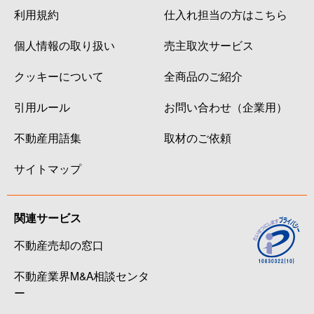
利用規約
仕入れ担当の方はこちら
南八幡
3,900万円
本八幡
徒歩9分
個人情報の取り扱い
売主取次サービス
南八幡
7,300万円
本八幡
徒歩6分
クッキーについて
全商品のご紹介
南八幡
1,900万円
本八幡
徒歩8分
引用ルール
お問い合わせ（企業用）
南八幡
5,900万円
本八幡
徒歩6分
不動産用語集
取材のご依頼
南八幡
4,200万円
本八幡
徒歩9分
サイトマップ
南八幡
4,300万円
本八幡
徒歩10分
関連サービス
南八幡
6,100万円
本八幡
徒歩4分
不動産売却の窓口
宮久保
2,200万円
本八幡
徒歩24分
不動産業界M&A相談センタ
妙典
5,800万円
妙典
徒歩6分
ー