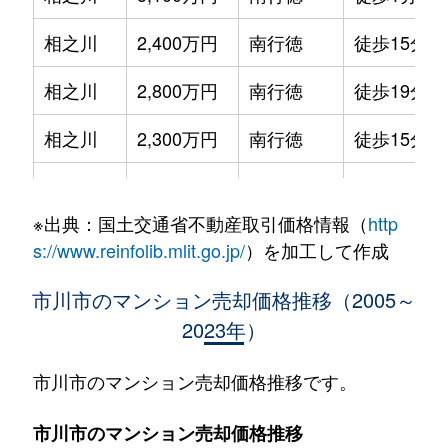
相之川
2,400万円
南行徳
徒歩15分
相之川
2,800万円
南行徳
徒歩19分
相之川
2,300万円
南行徳
徒歩15分
相之川
2,400万円
南行徳
徒歩15分
※出典：国土交通省不動産取引価格情報（
http
相之川
2,400万円
南行徳
徒歩15分
s://www.reinfolib.mlit.go.jp/
）を加工して作成
相之川
1,800万円
南行徳
徒歩16分
市川市のマンション売却価格推移（2005～
2023年）
新井
4,100万円
浦安(千葉)
徒歩12分
新井
3,800万円
南行徳
徒歩8分
市川市のマンション売却価格推移です。
伊勢宿
2,800万円
行徳
徒歩1時間4
市川市のマンション売却価格推移