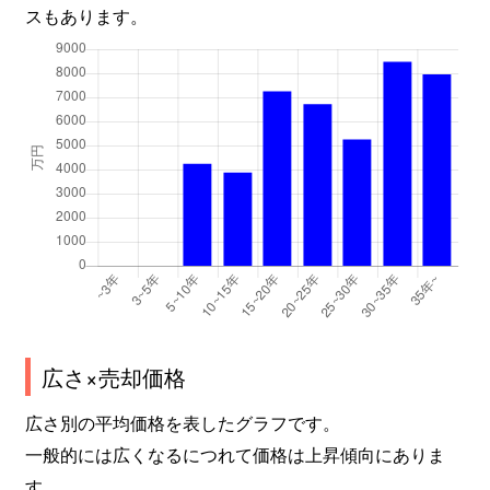
塩焼
2,000万円
妙典
徒歩8分
スもあります。
塩焼
1,000万円
妙典
徒歩12分
塩焼
2,600万円
妙典
徒歩8分
島尻
3,900万円
浦安(千葉)
徒歩19分
島尻
1,800万円
浦安(千葉)
徒歩15分
島尻
3,300万円
浦安(千葉)
徒歩18分
新田
1,600万円
市川
徒歩15分
広さ×売却価格
新田
6,700万円
市川
徒歩7分
広さ別の平均価格を表したグラフです。
新田
4,100万円
市川
徒歩7分
一般的には広くなるにつれて価格は上昇傾向にありま
新田
3,400万円
市川
徒歩4分
す。