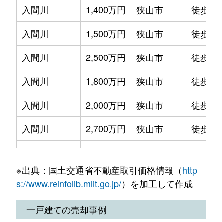
入間川
1,400万円
狭山市
徒歩16
入間川
2,200万円
狭山市
徒歩5
入間川
1,500万円
狭山市
徒歩28
入間川
3,700万円
狭山市
徒歩3
入間川
2,500万円
狭山市
徒歩12
入間川
2,300万円
狭山市
徒歩10
入間川
1,800万円
狭山市
徒歩24
鵜ノ木
1,200万円
稲荷山公園
徒歩15
入間川
2,000万円
狭山市
徒歩8
大字上奥富
1,600万円
新狭山
徒歩10
入間川
2,700万円
狭山市
徒歩9
祇園
2,000万円
狭山市
徒歩9
入間川
2,400万円
狭山市
徒歩11
祇園
3,100万円
狭山市
徒歩9
※出典：国土交通省不動産取引価格情報（
http
入間川
3,000万円
狭山市
徒歩11
祇園
2,400万円
狭山市
徒歩9
s://www.reinfolib.mlit.go.jp/
）を加工して作成
入間川
1,000万円
狭山市
徒歩16
祇園
1,800万円
狭山市
徒歩4
一戸建ての売却事例