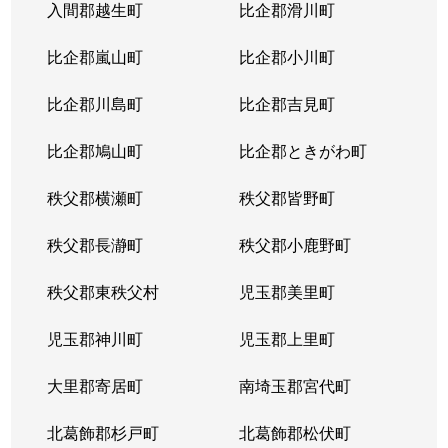
入間郡越生町
比企郡滑川町
大字南入曽
3,500万円
入曽
徒歩4
比企郡嵐山町
比企郡小川町
大字南入曽
3,500万円
入曽
徒歩7
比企郡川島町
比企郡吉見町
大字南入曽
230万円
入曽
徒歩2
比企郡鳩山町
比企郡ときがわ町
大字南入曽
2,000万円
入曽
徒歩1
秩父郡横瀬町
秩父郡皆野町
大字南入曽
2,200万円
武蔵藤沢
徒歩1
秩父郡長瀞町
秩父郡小鹿野町
大字南入曽
4,000万円
武蔵藤沢
徒歩1
秩父郡東秩父村
児玉郡美里町
児玉郡神川町
児玉郡上里町
大里郡寄居町
南埼玉郡宮代町
北葛飾郡杉戸町
北葛飾郡松伏町