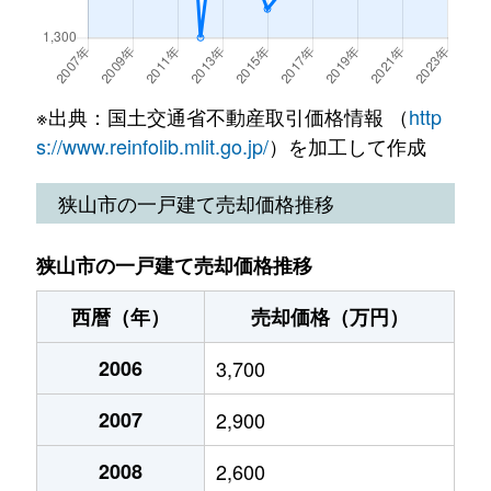
狭山台
3,500万円
狭山市
徒歩2
大字下奥富
2,500万円
新狭山
徒歩1
大字下広瀬
6,900万円
入間市
徒歩4
※出典：国土交通省不動産取引価格情報 （
http
s://www.reinfolib.mlit.go.jp/
）を加工して作成
新狭山
14,000万円
新狭山
徒歩4
狭山市の一戸建て売却価格推移
新狭山
12,000万円
新狭山
徒歩5
狭山市の一戸建て売却価格推移
新狭山
7,000万円
新狭山
徒歩3
西暦（年）
売却価格（万円）
新狭山
4,500万円
新狭山
徒歩5
2006
3,700
新狭山
2,600万円
新狭山
徒歩5
2007
2,900
中央
3,700万円
狭山市
徒歩1
2008
2,600
中央
3,200万円
狭山市
徒歩1