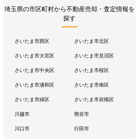
埼玉県の市区町村から不動産売却・査定情報を
大字堀兼
3,200万円
新狭山
徒歩4
探す
大字堀兼
3,300万円
新狭山
徒歩4
大字水野
さいたま市西区
3,500万円
さいたま市北区
入曽
徒歩8
さいたま市大宮区
さいたま市見沼区
大字水野
500万円
入曽
徒歩1
さいたま市中央区
さいたま市桜区
大字水野
1,200万円
入曽
徒歩1
さいたま市浦和区
さいたま市南区
大字水野
2,200万円
入曽
徒歩1
さいたま市緑区
さいたま市岩槻区
大字水野
3,200万円
入曽
徒歩9
川越市
熊谷市
大字水野
400万円
入曽
徒歩1
川口市
行田市
大字水野
690万円
入曽
徒歩1