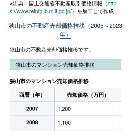
新狭山
1,100万円
新狭山
徒歩1
※出典：国土交通省不動産取引価格情報（
http
入間川
2,200万円
狭山市
徒歩4
大字北入曽
2,300万円
入曽
徒歩23
s://www.reinfolib.mlit.go.jp/
）を加工して作成
新狭山
1,600万円
新狭山
徒歩2
入間川
3,700万円
狭山市
徒歩8
大字北入曽
2,000万円
入曽
徒歩13
狭山市の不動産売却価格推移（2005～2023
新狭山
780万円
新狭山
徒歩1
年）
入間川
5,100万円
狭山市
徒歩9
大字北入曽
2,500万円
入曽
徒歩12
新狭山
2,400万円
新狭山
徒歩1
入間川
1,100万円
狭山市
徒歩2
狭山市の不動産売却価格推移です。
大字北入曽
650万円
入曽
徒歩24
新狭山
350万円
新狭山
徒歩1
入間川
2,900万円
狭山市
徒歩2
狭山市のマンション売却価格推移
大字笹井
4,300万円
入間市
徒歩45
新狭山
2,900万円
南大塚
徒歩5
入間川
6,000万円
狭山市
徒歩4
狭山
1,900万円
狭山市
徒歩18
狭山市のマンション売却価格推移
中央
510万円
狭山市
徒歩21
入間川
680万円
狭山市
徒歩2
狭山
6,600万円
狭山市
徒歩23
西暦（年）
売却価格（万円）
中央
550万円
狭山市
徒歩21
鵜ノ木
4,100万円
稲荷山公園
徒歩8
狭山
2007
6,500万円
1,200
新狭山
徒歩15
中央
380万円
狭山市
徒歩20
鵜ノ木
4,400万円
稲荷山公園
徒歩2
2008
1,100
大字下奥富
780万円
狭山市
徒歩18
中央
1万円
狭山市
徒歩21