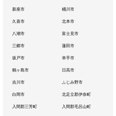
大字水野
3,200万円
武蔵藤沢
徒歩1
新座市
桶川市
大字水野
500万円
武蔵藤沢
徒歩1
久喜市
北本市
大字水野
1,600万円
武蔵藤沢
徒歩2
八潮市
富士見市
大字水野
1,100万円
武蔵藤沢
徒歩9
三郷市
蓮田市
大字水野
300万円
武蔵藤沢
徒歩1
坂戸市
幸手市
大字水野
470万円
武蔵藤沢
徒歩1
鶴ヶ島市
日高市
大字南入曽
2,900万円
入曽
徒歩1
吉川市
ふじみ野市
大字南入曽
900万円
入曽
徒歩1
白岡市
北足立郡伊奈町
大字南入曽
550万円
入曽
徒歩6
入間郡三芳町
入間郡毛呂山町
大字南入曽
520万円
入曽
徒歩1