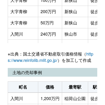
大字青柳
100万円
新狭山
徒歩23
大字青柳
200万円
新狭山
徒歩21
大字青柳
50万円
新狭山
徒歩21
入間川
240万円
狭山市
徒歩7
入間川
810万円
狭山市
徒歩14
※出典：国土交通省不動産取引価格情報（
http
入間川
2,100万円
狭山市
徒歩14
s://www.reinfolib.mlit.go.jp/
）を加工して作成
入間川
1,400万円
狭山市
徒歩3
土地の売却事例
入間川
980万円
狭山市
徒歩14
町名
価格
最寄駅
駅徒
入間川
1,600万円
狭山市
徒歩5
入間川
1,200万円
稲荷山公園
徒歩10
入間川
1,000万円
狭山市
徒歩2