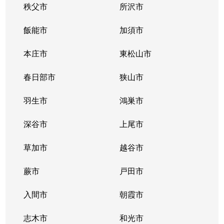
秩父市
所沢市
大字水野
1,800万円
入曽
徒歩1
飯能市
加須市
大字水野
2,500万円
入曽
徒歩1
本庄市
東松山市
大字水野
2,000万円
入曽
徒歩1
春日部市
狭山市
大字水野
3,000万円
入曽
徒歩1
羽生市
鴻巣市
大字水野
3,200万円
入曽
徒歩6
深谷市
上尾市
大字水野
4,000万円
入曽
徒歩1
草加市
越谷市
大字水野
300万円
入曽
徒歩2
蕨市
戸田市
大字水野
2,300万円
入曽
徒歩2
入間市
朝霞市
大字水野
2,600万円
武蔵藤沢
徒歩9
志木市
和光市