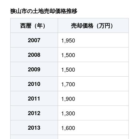
大字北入曽
500万円
入曽
徒歩1
大字水野
1,400万円
武蔵藤沢
徒歩12
狭山市の土地売却価格推移
大字北入曽
4,600万円
入曽
徒歩1
大字南入曽
2,100万円
入曽
徒歩11
西暦（年）
売却価格（万円）
大字北入曽
4,100万円
入曽
徒歩1
大字南入曽
6,000万円
入曽
徒歩12
2007
1,950
大字北入曽
590万円
入曽
徒歩1
大字南入曽
2,600万円
入曽
徒歩2
2008
1,500
大字北入曽
3,200万円
入曽
徒歩2
大字南入曽
3,100万円
入曽
徒歩6
2009
1,500
大字北入曽
730万円
入曽
徒歩1
大字南入曽
2,400万円
入曽
徒歩9
2010
1,700
大字北入曽
3,700万円
入曽
徒歩1
2011
1,900
大字北入曽
600万円
入曽
徒歩2
2012
1,300
大字北入曽
3,200万円
入曽
徒歩1
2013
1,600
大字北入曽
1,400万円
入曽
徒歩2