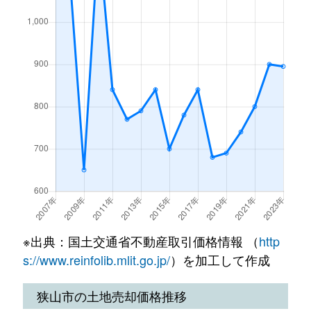
祇園
4,200万円
狭山市
徒歩8
大字水野
2,300万円
入曽
徒歩13
祇園
5,700万円
狭山市
徒歩6
大字水野
1,100万円
入曽
徒歩26
祇園
3,800万円
狭山市
徒歩6
大字水野
2,100万円
入曽
徒歩10
祇園
790万円
狭山市
徒歩7
大字水野
2,000万円
入曽
徒歩18
祇園
4,300万円
狭山市
徒歩7
大字水野
3,100万円
入曽
徒歩10
大字北入曽
2,300万円
入曽
徒歩2
大字水野
1,400万円
入曽
徒歩19
大字北入曽
390万円
入曽
徒歩1
大字水野
1,800万円
入曽
徒歩5
※出典：国土交通省不動産取引価格情報 （
http
大字北入曽
500万円
入曽
徒歩2
大字水野
1,800万円
入曽
徒歩5
s://www.reinfolib.mlit.go.jp/
）を加工して作成
大字北入曽
3,100万円
入曽
徒歩1
大字水野
2,000万円
武蔵藤沢
徒歩15
狭山市の土地売却価格推移