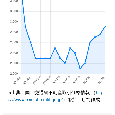
広瀬東
3,700万円
狭山市
徒歩1
広瀬東
290万円
狭山市
徒歩2
広瀬東
2,800円
狭山市
徒歩2
富士見
9,500万円
狭山市
徒歩2
富士見
5,500万円
狭山市
徒歩2
富士見
690万円
狭山市
徒歩2
富士見
3,300万円
狭山市
徒歩7
大字堀兼
1,200万円
入曽
徒歩4
※出典：国土交通省不動産取引価格情報 （
http
s://www.reinfolib.mlit.go.jp/
）を加工して作成
大字堀兼
3,200万円
新狭山
徒歩4
大字堀兼
2,700万円
新狭山
徒歩4