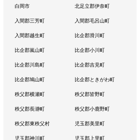
白岡市
北足立郡伊奈町
入間郡三芳町
入間郡毛呂山町
入間郡越生町
比企郡滑川町
比企郡嵐山町
比企郡小川町
比企郡川島町
比企郡吉見町
比企郡鳩山町
比企郡ときがわ町
秩父郡横瀬町
秩父郡皆野町
秩父郡長瀞町
秩父郡小鹿野町
秩父郡東秩父村
児玉郡美里町
児玉郡神川町
児玉郡上里町