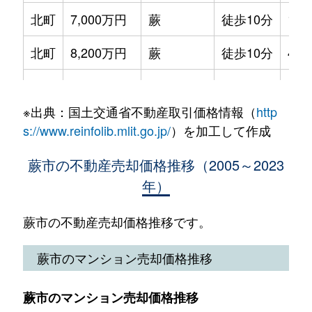
塚越
3,300万円
蕨
徒歩5分
60m²
北町
7,000万円
蕨
徒歩10分
115
塚越
2,500万円
蕨
徒歩16分
80m
塚越
2,900万円
蕨
徒歩2分
60m²
北町
8,200万円
蕨
徒歩10分
410
錦町
12,000万円
戸田(埼玉)
徒歩18分
500
塚越
4,600万円
蕨
徒歩4分
70m²
北町
5,000万円
蕨
徒歩13分
125
錦町
8,400万円
戸田(埼玉)
徒歩10分
185
塚越
2,200万円
蕨
徒歩2分
55m²
※出典：国土交通省不動産取引価格情報（
http
北町
4,800万円
蕨
徒歩9分
80m
南町
1,200万円
西川口
徒歩16分
45m
s://www.reinfolib.mlit.go.jp/
）を加工して作成
塚越
2,500万円
蕨
徒歩18分
55m²
北町
5,400万円
蕨
徒歩9分
70m
南町
1,500万円
西川口
徒歩8分
110
蕨市の不動産売却価格推移（2005～2023
錦町
3,400万円
戸田(埼玉)
徒歩14分
60m²
年）
北町
5,300万円
蕨
徒歩8分
80m
南町
5,500万円
西川口
徒歩14分
155
錦町
2,100万円
戸田(埼玉)
徒歩15分
60m²
中央
5,000万円
蕨
徒歩15分
110
蕨市の不動産売却価格推移です。
南町
14,000万円
蕨
徒歩14分
380
南町
4,000万円
西川口
徒歩14分
80m²
中央
5,600万円
蕨
徒歩12分
110
蕨市のマンション売却価格推移
南町
9,000万円
蕨
徒歩14分
165
南町
650万円
西川口
徒歩7分
20m²
中央
3,800万円
蕨
徒歩6分
85m
南町
3,600万円
蕨
徒歩15分
100
蕨市のマンション売却価格推移
南町
2,200万円
西川口
徒歩10分
55m²