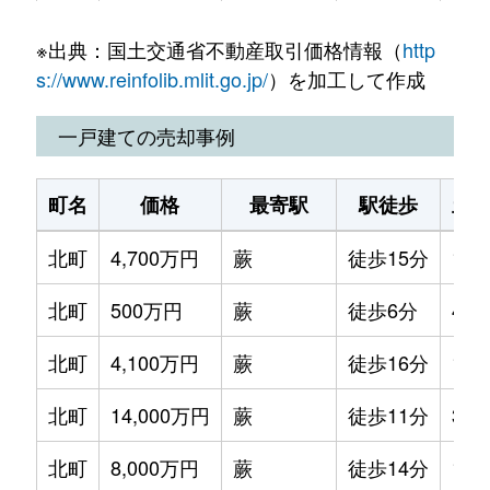
中央
8,300万円
蕨
徒歩6分
110
塚越
2,300万円
西川口
徒歩16分
55m²
※出典：国土交通省不動産取引価格情報（
http
中央
3,200万円
蕨
徒歩20分
75m
塚越
5,500万円
西川口
徒歩9分
75m²
s://www.reinfolib.mlit.go.jp/
）を加工して作成
中央
1,400万円
蕨
徒歩18分
45m
塚越
2,800万円
西川口
徒歩15分
65m²
一戸建ての売却事例
塚越
4,000万円
南浦和
徒歩9分
135
塚越
4,700万円
西川口
徒歩8分
75m²
町名
価格
最寄駅
駅徒歩
土
塚越
5,800万円
蕨
徒歩5分
120
塚越
3,900万円
西川口
徒歩14分
65m²
北町
4,700万円
蕨
徒歩15分
100
塚越
5,800万円
蕨
徒歩5分
120
塚越
650万円
西川口
徒歩12分
55m²
北町
500万円
蕨
徒歩6分
45m
塚越
20,000万円
蕨
徒歩5分
490
塚越
2,700万円
西川口
徒歩12分
55m²
北町
4,100万円
蕨
徒歩16分
145
塚越
1,900万円
蕨
徒歩9分
85m
塚越
1,100万円
西川口
徒歩15分
55m²
北町
14,000万円
蕨
徒歩11分
390
塚越
2,600万円
蕨
徒歩13分
75m
塚越
4,000万円
西川口
徒歩8分
60m²
北町
8,000万円
蕨
徒歩14分
175
塚越
2,800万円
蕨
徒歩10分
135