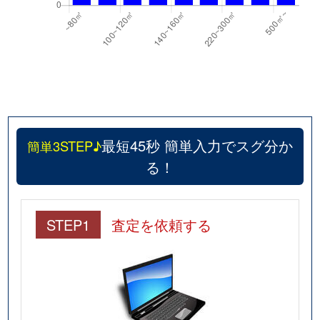
最短45秒 簡単入力でスグ分か
簡単3STEP♪
る！
STEP1
査定を依頼する