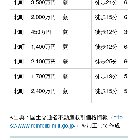
北町
3,500万円
蕨
徒歩21分
65m²
北町
2,000万円
蕨
徒歩15分
65m²
北町
450万円
蕨
徒歩12分
30m²
北町
1,400万円
蕨
徒歩12分
65m²
北町
2,100万円
蕨
徒歩25分
60m²
北町
1,700万円
蕨
徒歩19分
55m²
北町
2,400万円
蕨
徒歩15分
55m²
北町
840万円
蕨
徒歩12分
65m²
※出典：国土交通省不動産取引価格情報（
http
北町
4,600万円
蕨
徒歩13分
80m²
s://www.reinfolib.mlit.go.jp/
）を加工して作成
中央
850万円
蕨
徒歩9分
60m²