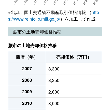
南町
1,900万円
西川口
徒歩14分
65m
※出典：国土交通省不動産取引価格情報 （
http
南町
4,900万円
西川口
徒歩10分
65m
s://www.reinfolib.mlit.go.jp/
）を加工して作成
南町
4,300万円
西川口
徒歩15分
115
蕨市の土地売却価格推移
南町
3,300万円
西川口
徒歩7分
65m
蕨市の土地売却価格推移
南町
3,300万円
西川口
徒歩15分
120
西暦（年）
売却価格（万円）
南町
15,000万円
蕨
徒歩14分
360
2007
3,300
南町
9,700万円
蕨
徒歩15分
135
2008
3,350
南町
4,400万円
蕨
徒歩14分
55m
2009
2,600
南町
5,000万円
蕨
徒歩21分
85m
2010
3,000
南町
7,500万円
蕨
徒歩15分
135