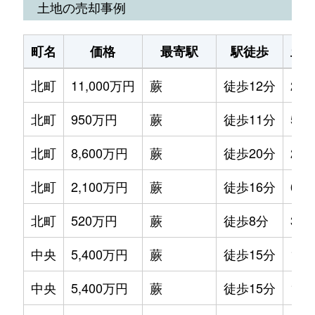
土地の売却事例
中央
1,500万円
蕨
徒歩6分
70m²
町名
価格
最寄駅
駅徒歩
土
中央
3,000万円
蕨
徒歩10分
55m²
北町
11,000万円
蕨
徒歩12分
280
中央
880万円
蕨
徒歩8分
45m²
北町
950万円
蕨
徒歩11分
50m
中央
4,800万円
蕨
徒歩10分
70m²
北町
8,600万円
蕨
徒歩20分
280
中央
2,500万円
蕨
徒歩2分
30m²
北町
2,100万円
蕨
徒歩16分
65m
中央
1,700万円
蕨
徒歩6分
55m²
北町
520万円
蕨
徒歩8分
35m
中央
2,500万円
蕨
徒歩6分
30m²
中央
5,400万円
蕨
徒歩15分
120
中央
5,000万円
蕨
徒歩10分
65m²
中央
5,400万円
蕨
徒歩15分
180
塚越
3,000万円
西川口
徒歩15分
65m²