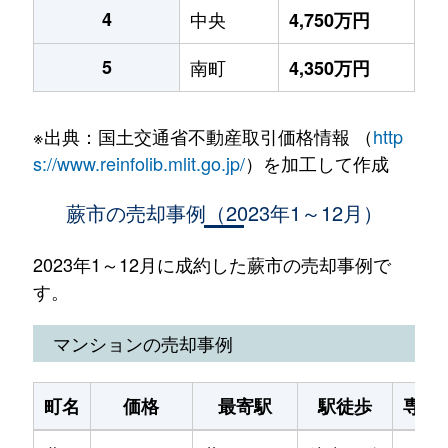
4
中央
4,750万円
5
南町
4,350万円
※出典：国土交通省不動産取引価格情報 （
http
s://www.reinfolib.mlit.go.jp/
）を加工して作成
蕨市の売却事例（2023年1～12月）
2023年1～12月に成約した蕨市の売却事例で
す。
マンションの売却事例
町名
価格
最寄駅
駅徒歩
専有