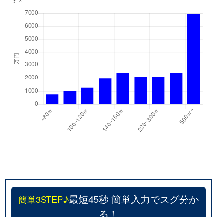
最短45秒 簡単入力でスグ分か
簡単3STEP♪
る！