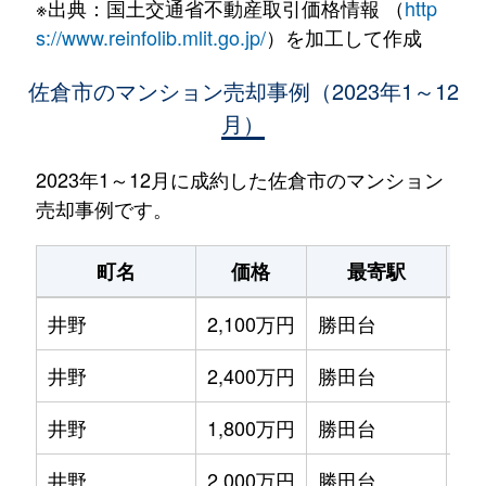
※出典：国土交通省不動産取引価格情報 （
http
s://www.reinfolib.mlit.go.jp/
）を加工して作成
佐倉市のマンション売却事例（2023年1～12
月）
2023年1～12月に成約した佐倉市のマンション
売却事例です。
町名
価格
最寄駅
井野
2,100万円
勝田台
徒
井野
2,400万円
勝田台
徒
井野
1,800万円
勝田台
徒
井野
2,000万円
勝田台
徒