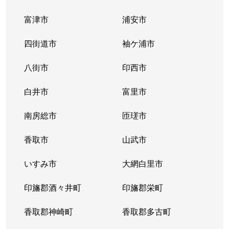
富津市
浦安市
四街道市
袖ケ浦市
八街市
印西市
白井市
富里市
南房総市
匝瑳市
香取市
山武市
いすみ市
大網白里市
印旛郡酒々井町
印旛郡栄町
香取郡神崎町
香取郡多古町