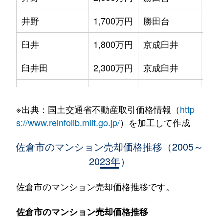
井野
1,700万円
勝田台
徒
臼井
1,800万円
京成臼井
徒
臼井田
2,300万円
京成臼井
徒
大蛇町
740万円
京成佐倉
徒
※出典：国土交通省不動産取引価格情報（
http
大蛇町
990万円
京成佐倉
徒
s://www.reinfolib.mlit.go.jp/
）を加工して作成
表町
2,300万円
佐倉
徒
佐倉市のマンション売却価格推移（2005～
2023年）
表町
2,400万円
佐倉
徒
鏑木町
2,700万円
京成佐倉
徒
佐倉市のマンション売却価格推移です。
上志津
650万円
志津
徒
佐倉市のマンション売却価格推移