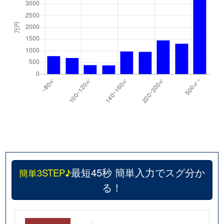
最短45秒 簡単入力でスグ分か
簡単3STEP♪
る！