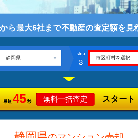
から最大6社まで不動産の査定額を見
3
45
スタート
無料一括査定
最短
秒
静岡県
のマンション売却