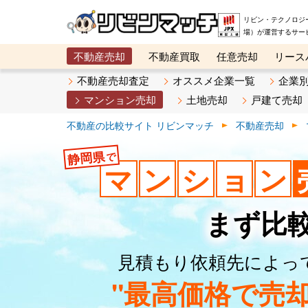
リビン・テクノロジ
場）が運営するサー
不動産売却
不動産買取
任意売却
リース
メタ住宅展示場
ベスト不動産カンパニー
オン
不動産売却査定
オススメ企業一覧
企業
マンション売却
土地売却
戸建て売却
不動産の比較サイト リビンマッチ
不動産売却
静岡県
で
マ
ン
シ
ョ
ン
まず比
見積もり依頼先によっ
"最高価格で売却