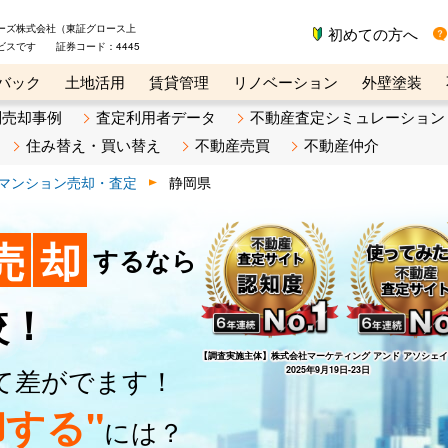
ーズ株式会社（東証グロース上
初めての方へ
ビスです 証券コード：4445
バック
土地活用
賃貸管理
リノベーション
外壁塗装
ライン講座
リビンマガジンBiz
不動産売却ご相談デスク
別売却事例
査定利用者データ
不動産査定シミュレーション
住み替え・買い替え
不動産売買
不動産仲介
マンション売却・査定
静岡県
売
却
するなら
較！
【調査実施主体】
株式会社マーケティング アンド アソシェ
て差がでます！
2025年9月19日-23日
する"
には？