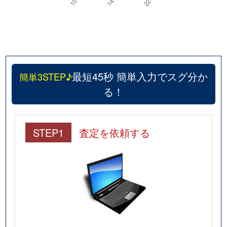
最短45秒 簡単入力でスグ分か
簡単3STEP♪
る！
STEP1
査定を依頼する