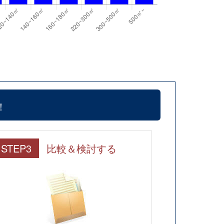
！
STEP3
比較＆検討する