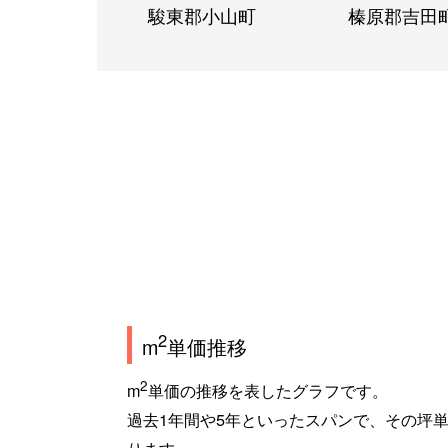
駿東郡小山町
榛原郡吉田
2
m
単価推移
2
m
単価の推移を表したグラフです。
過去1年間や5年といったスパンで、その坪