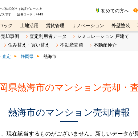
ーズ株式会社（東証グロース上
初めての方へ
ビスです 証券コード：4445
バック
土地活用
賃貸管理
リノベーション
外壁塗装
ライン講座
リビンマガジンBiz
不動産売却ご相談デスク
別売却事例
査定利用者データ
シミュレーション 戸建て
住み替え・買い替え
不動産売買
不動産仲介
・査定
静岡県
熱海市
岡県熱海市のマンション売却・
熱海市のマンション売却情報
て、現在該当するものがございません。新しいデータが