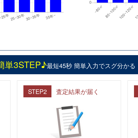
簡単3STEP♪
最短45秒 簡単入力でスグ分かる
STEP2
査定結果が届く