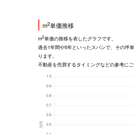
2
m
単価推移
2
m
単価の推移を表したグラフです。
過去1年間や5年といったスパンで、その坪
ります。
不動産を売買するタイミングなどの参考にご