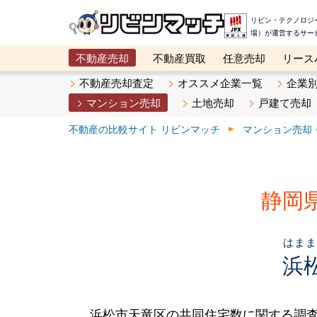
リビン・テクノロジ
場）が運営するサー
不動産売却
不動産買取
任意売却
リース
メタ住宅展示場
ベスト不動産カンパニー
オン
不動産売却査定
オススメ企業一覧
企業
マンション売却
土地売却
戸建て売却
不動産の比較サイト リビンマッチ
マンション売却
静岡
はま
浜
浜松市天竜区の共同住宅数に関する調査