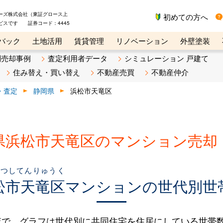
ーズ株式会社（東証グロース上
初めての方へ
ビスです 証券コード：4445
バック
土地活用
賃貸管理
リノベーション
外壁塗装
ライン講座
リビンマガジンBiz
不動産売却ご相談デスク
別売却事例
査定利用者データ
シミュレーション 戸建て
住み替え・買い替え
不動産売買
不動産仲介
・査定
静岡県
浜松市天竜区
県浜松市天竜区のマンション売却
まつしてんりゅうく
松市天竜区
マンションの世代別世
で、グラフは世代別に共同住宅を住居にしている世帯数