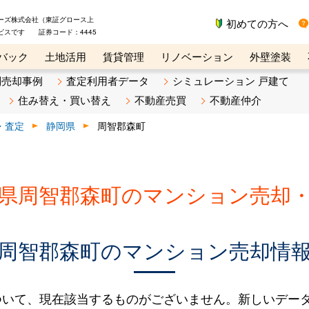
ーズ株式会社（東証グロース上
初めての方へ
ビスです 証券コード：4445
バック
土地活用
賃貸管理
リノベーション
外壁塗装
ライン講座
リビンマガジンBiz
不動産売却ご相談デスク
別売却事例
査定利用者データ
シミュレーション 戸建て
住み替え・買い替え
不動産売買
不動産仲介
・査定
静岡県
周智郡森町
県周智郡森町のマンション売却
周智郡森町のマンション売却情
ついて、現在該当するものがございません。新しいデー