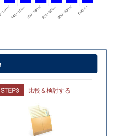
！
STEP3
比較＆検討する