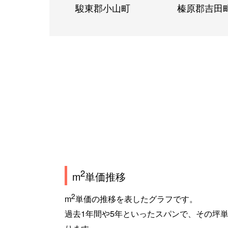
駿東郡小山町
榛原郡吉田
2
m
単価推移
2
m
単価の推移を表したグラフです。
過去1年間や5年といったスパンで、その坪