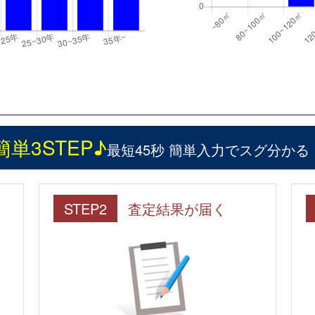
簡単3STEP♪
最短45秒 簡単入力でスグ分かる
STEP2
査定結果が届く