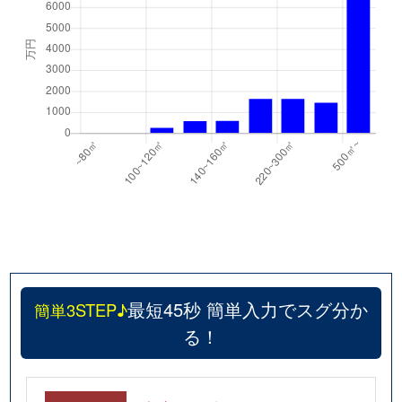
最短45秒 簡単入力でスグ分か
簡単3STEP♪
る！