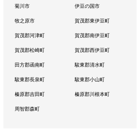
菊川市
伊豆の国市
緑町
1,500万円
静岡
徒歩45分
牧之原市
賀茂郡東伊豆町
南安倍
1,400万円
静岡
徒歩25分
賀茂郡河津町
賀茂郡南伊豆町
宮ヶ崎町
3,200万円
静岡
徒歩20分
賀茂郡松崎町
賀茂郡西伊豆町
御幸町
7,200万円
静岡
徒歩6分
田方郡函南町
駿東郡清水町
柚木
3,500万円
東静岡
徒歩8分
駿東郡長泉町
駿東郡小山町
吉野町
270万円
静岡
徒歩14分
榛原郡吉田町
榛原郡川根本町
竜南
2,300万円
静岡
徒歩45分
周智郡森町
両替町
3,200万円
静岡
徒歩13分
両替町
1,300万円
静岡
徒歩11分