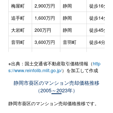
梅屋町
2,900万円
静岡
徒歩16分
追手町
1,600万円
静岡
徒歩14分
大岩町
200万円
静岡
徒歩45分
音羽町
3,600万円
音羽町
徒歩4分
春日
500万円
春日町
徒歩4分
※出典：国土交通省不動産取引価格情報（
http
春日
1,700万円
春日町
徒歩3分
s://www.reinfolib.mlit.go.jp/
）を加工して作成
春日
120万円
春日町
徒歩4分
静岡市葵区のマンション売却価格推移
（2005～2023年）
春日
1,600万円
春日町
徒歩4分
上足洗
1,700万円
静岡
徒歩45分
静岡市葵区のマンション売却価格推移です。