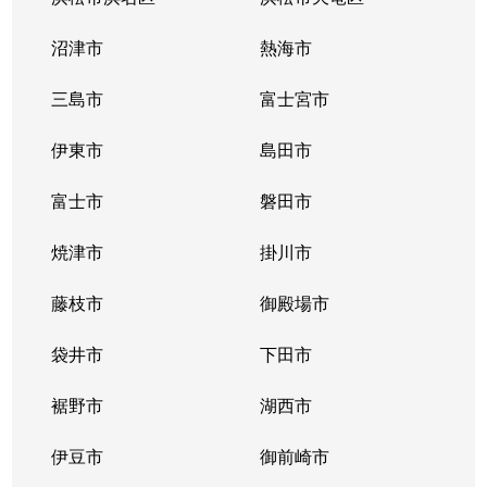
日出町
4,400万円
静岡
徒歩12分
沼津市
熱海市
古庄
780万円
東静岡
徒歩18分
三島市
富士宮市
古庄
990万円
東静岡
徒歩13分
伊東市
島田市
古庄
1,200万円
東静岡
徒歩15分
富士市
磐田市
古庄
1,400万円
東静岡
徒歩18分
焼津市
掛川市
古庄
1,500万円
東静岡
徒歩20分
藤枝市
御殿場市
本通
1,900万円
静岡
徒歩14分
袋井市
下田市
本通
裾野市
1,200万円
湖西市
静岡
徒歩16分
伊豆市
御前崎市
本通
320万円
静岡
徒歩16分