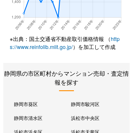
長沼
2,600万円
長沼(静岡)
徒歩5分
長沼
2,000万円
東静岡
徒歩10分
長沼
2,000万円
東静岡
徒歩14分
※出典：国土交通省不動産取引価格情報 （
http
長沼
1,800万円
東静岡
徒歩8分
s://www.reinfolib.mlit.go.jp/
）を加工して作成
長沼
4,000万円
東静岡
徒歩10分
静岡県の市区町村からマンション売却・査定情
馬場町
2,400万円
静岡
徒歩16分
報を探す
東静岡
3,700万円
東静岡
徒歩6分
東静岡
4,300万円
東静岡
徒歩1分
静岡市葵区
静岡市駿河区
東静岡
4,500万円
東静岡
徒歩1分
静岡市清水区
浜松市中央区
日出町
2,400万円
静岡
徒歩10分
浜松市浜名区
浜松市天竜区