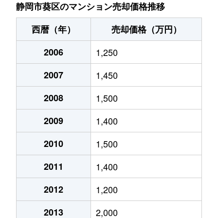
唐瀬
2,400万円
静岡
徒歩1時間1
静岡市葵区のマンション売却価格推移
唐瀬
1,400万円
静岡
徒歩1時間1
西暦（年）
売却価格（万円）
川合
450万円
静岡
徒歩1時間1
2006
1,250
川合
1,500万円
静岡
徒歩1時間1
2007
1,450
川辺町
710万円
静岡
徒歩16分
2008
1,500
川辺町
920万円
静岡
徒歩16分
2009
1,400
川辺町
700万円
静岡
徒歩15分
2010
1,500
2011
1,400
北安東
2,100万円
静岡
徒歩45分
2012
1,200
沓谷
2,100万円
東静岡
徒歩23分
2013
2,000
呉服町
5,600万円
静岡
徒歩11分