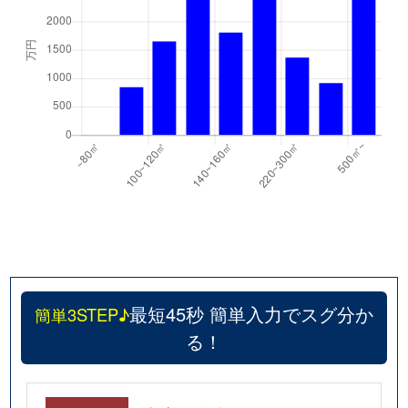
最短45秒 簡単入力でスグ分か
簡単3STEP♪
る！