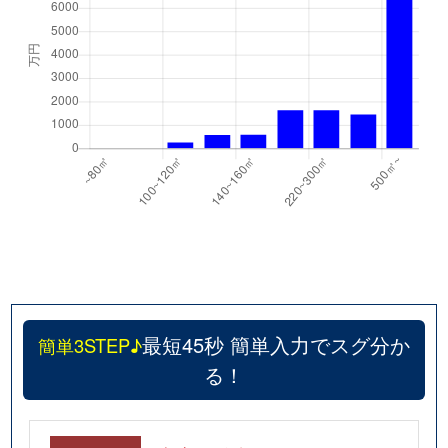
最短45秒 簡単入力でスグ分か
簡単3STEP♪
る！