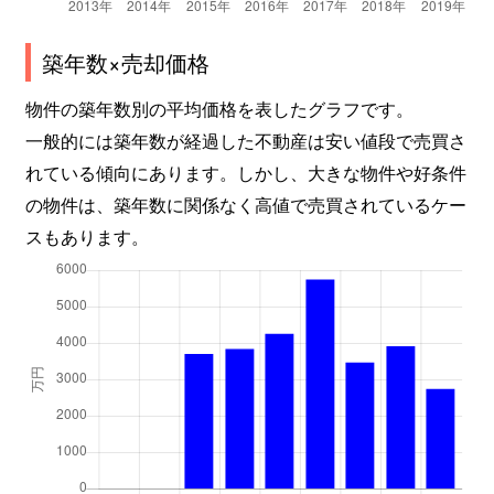
深草大亀谷西寺町
4,300万円
ＪＲ藤森
築年数×売却価格
深草大亀谷東安信町
1,400万円
ＪＲ藤森
物件の築年数別の平均価格を表したグラフです。
一般的には築年数が経過した不動産は安い値段で売買さ
深草大亀谷東安信町
1,800万円
ＪＲ藤森
れている傾向にあります。しかし、大きな物件や好条件
の物件は、築年数に関係なく高値で売買されているケー
深草大亀谷古御香町
2,900万円
ＪＲ藤森
スもあります。
深草大亀谷万帖敷町
800万円
ＪＲ藤森
深草大亀谷万帖敷町
1,200万円
ＪＲ藤森
深草大亀谷万帖敷町
4,200万円
ＪＲ藤森
深草開土町
2,600万円
伏見稲荷
深草兜山町
1,900万円
ＪＲ藤森