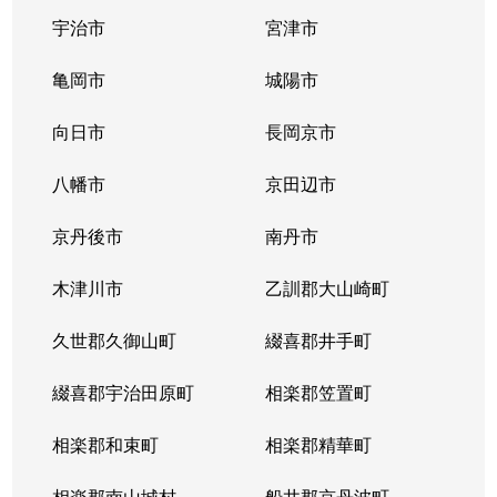
中島外山町
1,400万円
伏見(京都)
宇治市
宮津市
中島樋ノ上町
500万円
伏見(京都)
亀岡市
城陽市
中島前山町
1,700万円
竹田(京都)
向日市
長岡京市
納所和泉屋
2,300万円
淀
八幡市
京田辺市
納所北城堀
220万円
淀
京丹後市
南丹市
納所町
410万円
淀
木津川市
乙訓郡大山崎町
納所中河原
570万円
淀
久世郡久御山町
綴喜郡井手町
納所中河原
780万円
淀
綴喜郡宇治田原町
相楽郡笠置町
納所薬師堂
450万円
淀
相楽郡和束町
相楽郡精華町
羽束師鴨川町
2,300万円
中書島
相楽郡南山城村
船井郡京丹波町