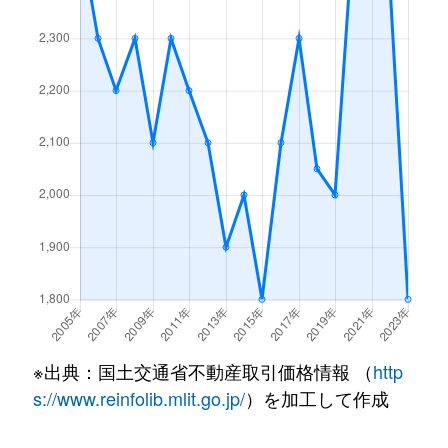
醍醐外山街道町
550万円
石田(京都市
醍醐東合場町
3,700万円
石田(京都市
醍醐古道町
3,200万円
小野(京都)
醍醐槇ノ内町
300万円
石田(京都市
醍醐槇ノ内町
600万円
醍醐(京都)
醍醐槇ノ内町
300万円
醍醐(京都)
醍醐槇ノ内町
330万円
醍醐(京都)
※出典：国土交通省不動産取引価格情報 （
http
醍醐廻り戸町
1,400万円
小野(京都)
s://www.reinfolib.mlit.go.jp/
）を加工して作成
醍醐南里町
380万円
醍醐(京都)