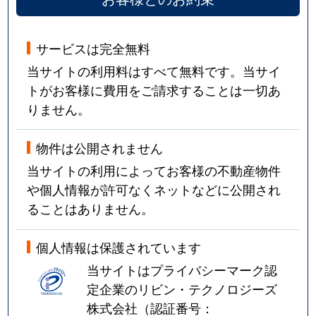
桃山町松平筑前
800万円
桃山御陵前
サービスは完全無料
桃山町山ノ下
3,000万円
六地蔵(京
当サイトの利用料はすべて無料です。当サイ
トがお客様に費用をご請求することは一切あ
桃山町養斉
2,900万円
桃山南口
りません。
桃山町養斉
1,800万円
桃山南口
物件は公開されません
桃山町養斉
1,000万円
桃山南口
当サイトの利用によってお客様の不動産物件
や個人情報が許可なくネットなどに公開され
桃山羽柴長吉西町
1,300万円
丹波橋
ることはありません。
桃山水野左近西町
9,100万円
丹波橋
個人情報は保護されています
当サイトはプライバシーマーク認
桃山水野左近西町
2,600万円
丹波橋
定企業のリビン・テクノロジーズ
桃山水野左近西町
2,800万円
丹波橋
株式会社（認証番号：