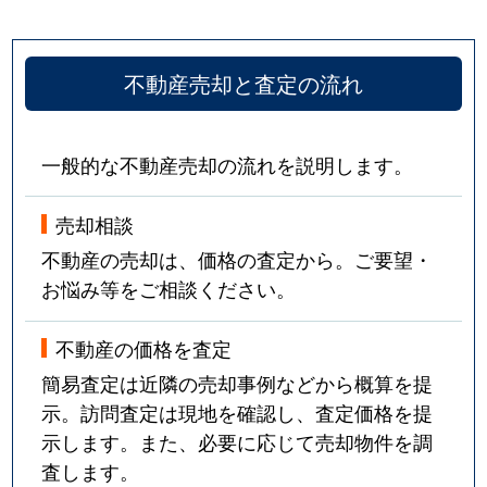
向島庚申町
3,400万円
観月橋
向島庚申町
1,800万円
観月橋
不動産売却と査定の流れ
向島吹田河原町
130万円
観月橋
一般的な不動産売却の流れを説明します。
向島立河原町
500万円
観月橋
売却相談
向島立河原町
660万円
観月橋
不動産の売却は、価格の査定から。ご要望・
向島津田町
100万円
向島
お悩み等をご相談ください。
向島津田町
380万円
向島
不動産の価格を査定
向島津田町
550万円
向島
簡易査定は近隣の売却事例などから概算を提
示。訪問査定は現地を確認し、査定価格を提
向島中島町
650万円
観月橋
示します。また、必要に応じて売却物件を調
査します。
向島中島町
180万円
向島