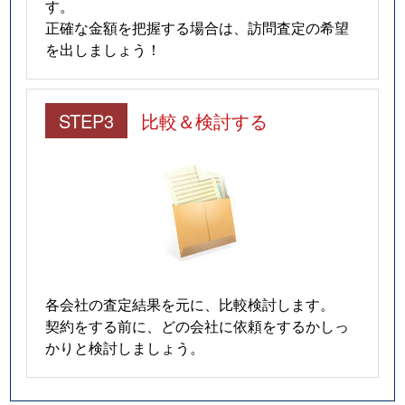
す。
深草坊町
4,300万円
稲荷
正確な金額を把握する場合は、訪問査定の希望
を出しましょう！
深草坊町
3,200万円
龍谷大前深
深草森吉町
280万円
鳥羽街道
STEP3
比較＆検討する
深草森吉町
2,500万円
伏見稲荷
深草森吉町
750万円
伏見稲荷
深草森吉町
600万円
龍谷大前深
深草六反田町
4,000万円
伏見稲荷
各会社の査定結果を元に、比較検討します。
契約をする前に、どの会社に依頼をするかしっ
深草綿森町
1,400万円
龍谷大前深
かりと検討しましょう。
向島庚申町
650万円
観月橋