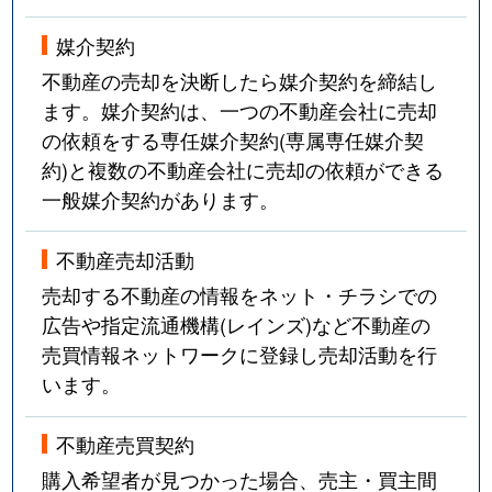
媒介契約
向島中島町
400万円
向島
不動産の売却を決断したら媒介契約を締結し
向島西堤町
1,900万円
向島
ます。媒介契約は、一つの不動産会社に売却
の依頼をする専任媒介契約(専属専任媒介契
向島二ノ丸町
290万円
観月橋
約)と複数の不動産会社に売却の依頼ができる
一般媒介契約があります。
向島二ノ丸町
71,000万円
向島
不動産売却活動
向島本丸町
9,300万円
観月橋
売却する不動産の情報をネット・チラシでの
向島本丸町
1,200万円
観月橋
広告や指定流通機構(レインズ)など不動産の
売買情報ネットワークに登録し売却活動を行
向島本丸町
10,000万円
観月橋
います。
向島本丸町
4,100万円
向島
不動産売買契約
桃山紅雪町
1,700万円
桃山南口
購入希望者が見つかった場合、売主・買主間