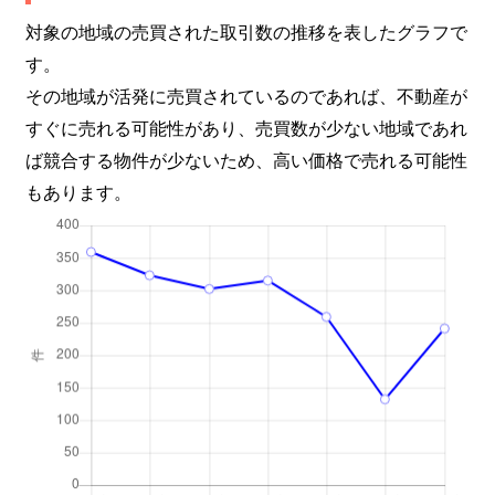
日野西大道町
3,000万円
石田(京都市
対象の地域の売買された取引数の推移を表したグラフで
す。
日野野色町
500万円
木幡(ＪＲ)
その地域が活発に売買されているのであれば、不動産が
日野畑出町
3,500万円
石田(京都市
すぐに売れる可能性があり、売買数が少ない地域であれ
ば競合する物件が少ないため、高い価格で売れる可能性
日野馬場出町
3,000万円
石田(京都市
もあります。
深草一ノ坪町
6,800万円
伏見稲荷
深草稲荷御前町
6,100万円
稲荷
深草稲荷鳥居前町
1,000万円
龍谷大前深
深草稲荷鳥居前町
1,300万円
龍谷大前深
深草大亀谷金森出雲町
4,200万円
墨染
深草大亀谷西寺町
6,600万円
ＪＲ藤森