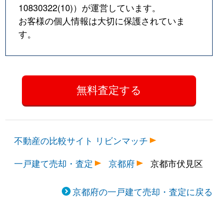
10830322(10)
）が運営しています。
桃山水野左近東町
5,400万円
近鉄丹波橋
お客様の個人情報は大切に保護されていま
す。
桃山水野左近東町
6,400万円
丹波橋
桃山南大島町
750万円
桃山南口
桃山与五郎町
4,800万円
桃山南口
桃山与五郎町
2,500万円
桃山南口
横大路貴船
28,000万円
中書島
不動産の比較サイト リビンマッチ
横大路貴船
2,800万円
中書島
一戸建て売却・査定
京都府
京都市伏見区
淀池上町
6,000万円
淀
京都府の一戸建て売却・査定に戻る
淀池上町
3,000万円
淀