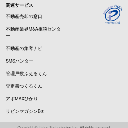
関連サービス
板橋学区
4,600万円
丹波橋
不動産売却の窓口
板橋学区
1,700万円
丹波橋
不動産業界M&A相談センタ
ー
板橋学区
2,800万円
丹波橋
不動産の集客ナビ
板橋学区
1,000万円
丹波橋
SMSハンター
板橋学区
4,000万円
丹波橋
管理戸数ふえるくん
板橋学区
6,300万円
丹波橋
査定書つくるくん
板橋学区
15,000万円
丹波橋
アポMAXひかり
板橋学区
150万円
伏見桃山
リビンマガジンBiz
板橋学区
6,500万円
伏見桃山
Copyright © Living Technologies Inc. All rights reserved.