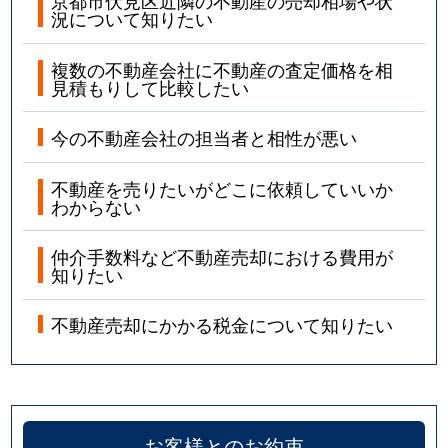
京都市伏見区近隣の不動産の売却相場や状
桃山町丹後
18,000万円
桃山南口
況について知りたい
桃山町丹後
4,400万円
桃山南口
複数の不動産会社に不動産の査定価格を相
見積もりして比較したい
桃山町丹後
850万円
桃山南口
今の不動産会社の担当者と相性が悪い
桃山町遠山
3,200万円
六地蔵(京阪
不動産を売りたいがどこに依頼していいか
わからない
桃山町遠山
1,900万円
六地蔵(京阪
桃山町鍋島
1,000万円
桃山
仲介手数料など不動産売却における費用が
知りたい
桃山町西尾
2,300万円
六地蔵(京阪
不動産売却にかかる税金について知りたい
桃山町本多上野
7,800万円
桃山
桃山町本多上野
2,800万円
桃山
お客様とのお約束
桃山町本多上野
780万円
桃山