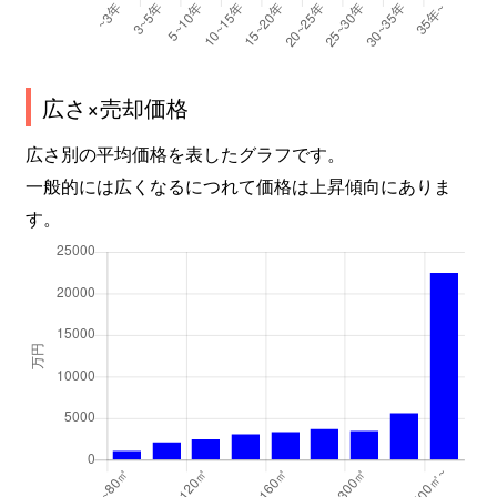
深草兜山町
600万円
ＪＲ藤森
深草枯木町
22,000万円
藤森
広さ×売却価格
深草枯木町
1,500万円
藤森
広さ別の平均価格を表したグラフです。
一般的には広くなるにつれて価格は上昇傾向にありま
深草瓦町
3,500万円
藤森
す。
深草瓦町
4,000万円
藤森
深草願成町
780万円
鳥羽街道
深草小久保町
150万円
竹田(京都)
深草小久保町
3,800万円
藤森
深草小久保町
950万円
伏見(京都)