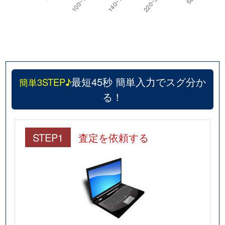
深草極楽寺町
2,000万円
龍谷大前深
深草極楽町
12,000万円
藤森
深草墨染町
840万円
墨染
深草墨染町
410万円
墨染
最短45秒 簡単入力でスグ分か
簡単3STEP♪
る！
深草石峰寺山町
550万円
稲荷
深草谷口町
1,500万円
藤森
STEP1
査定を依頼する
深草出羽屋敷町
3,700万円
墨染
深草七瀬川町
5,500万円
藤森
深草西浦町
12,000万円
藤森
深草西浦町
7,200万円
藤森