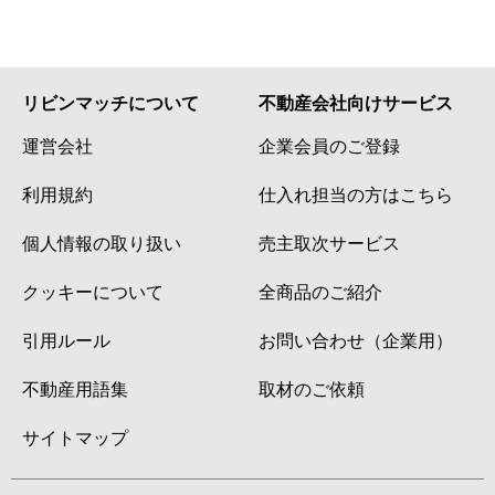
淀池上町
120万円
淀
淀際目町
280万円
淀
リビンマッチについて
不動産会社向けサービス
淀下津町
8,300万円
淀
運営会社
企業会員のご登録
淀新町
650万円
淀
利用規約
仕入れ担当の方はこちら
淀生津町
3,000万円
淀
個人情報の取り扱い
売主取次サービス
淀生津町
2,600万円
淀
クッキーについて
全商品のご紹介
淀生津町
1,400万円
淀
引用ルール
お問い合わせ（企業用）
淀生津町
1,100万円
淀
不動産用語集
取材のご依頼
サイトマップ
淀樋爪町
350万円
淀
淀本町
2,600万円
淀