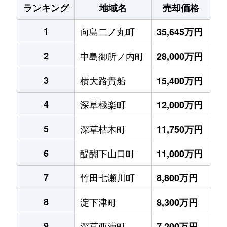
ランキング
地域名
売却価格
1
向島二ノ丸町
35,645万円
2
中島御所ノ内町
28,000万円
3
横大路貴船
15,400万円
4
深草極楽町
12,000万円
5
深草枯木町
11,750万円
6
醍醐下山口町
11,000万円
7
竹田七瀬川町
8,800万円
8
淀下津町
8,300万円
9
深草西浦町
7,200万円