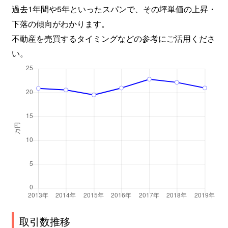
過去1年間や5年といったスパンで、その坪単価の上昇・
羽束師鴨川町
1,300万円
西向日
下落の傾向がわかります。
不動産を売買するタイミングなどの参考にご活用くださ
羽束師鴨川町
2,800万円
伏見(京都)
い。
羽束師菱川町
2,000万円
西向日
羽束師菱川町
790万円
西向日
羽束師菱川町
2,000万円
西向日
羽束師古川町
3,200万円
長岡京
羽束師古川町
580万円
長岡京
日野岡西町
1,200万円
石田(京都市
日野谷寺町
3,000万円
石田(京都市
取引数推移