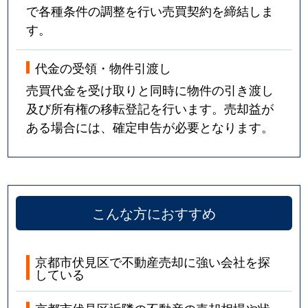
で各種条件の調整を行い売買契約を締結しま
桃山町和泉
3,100万円
桃山南口
す。
桃山町大島
1,500万円
木幡(京阪)
代金の受領・物件引渡し
桃山町大島
4,000万円
木幡(京阪)
売買代金を受け取りと同時に物件の引き渡し
及び所有権の移転登記を行います。売却益が
桃山町大島
2,300万円
桃山南口
ある場合には、確定申告が必要となります。
桃山町大島
980万円
桃山南口
桃山町泰長老
1,500万円
観月橋
こんな方におすすめ
桃山町泰長老
390万円
観月橋
桃山町立売
1,800万円
桃山
京都市伏見区で不動産売却に強い会社を探
している
桃山町立売
2,800万円
桃山