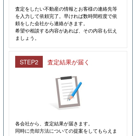
査定をしたい不動産の情報とお客様の連絡先等
深草西浦町
1,100万円
龍谷大前深
を入力して依頼完了。早ければ数時間程度で依
頼をした会社から連絡がきます。
深草西伊達町
1,200万円
藤森
希望や相談する内容があれば、その内容も伝え
ましょう。
深草秡川町
380万円
伏見稲荷
深草東伊達町
5,300万円
藤森
STEP2
査定結果が届く
深草平田町
4,300万円
伏見稲荷
深草平田町
940万円
伏見稲荷
深草藤森町
900万円
藤森
深草フチ町
1,500万円
竹田(京都)
各会社から、査定結果が届きます。
深草フチ町
350万円
竹田(京都)
同時に売却方法についての提案をしてもらえま