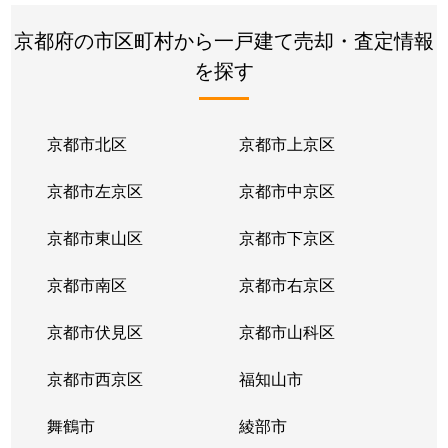
竹田桶ノ井町
300万円
竹田(京都)
京都府の市区町村から一戸建て売却・査定情報
を探す
竹田狩賀町
1,500万円
伏見(京都)
竹田中川原町
120万円
くいな橋
京都市北区
京都市上京区
竹田七瀬川町
8,800万円
竹田(京都)
京都市左京区
京都市中京区
竹田西内畑町
2,600万円
竹田(京都)
京都市東山区
京都市下京区
竹田西桶ノ井町
880万円
竹田(京都)
京都市南区
京都市右京区
竹田向代町
600万円
くいな橋
京都市伏見区
京都市山科区
中島河原田町
2,400万円
竹田(京都)
京都市西京区
福知山市
中島御所ノ内町
28,000万円
竹田(京都)
舞鶴市
綾部市