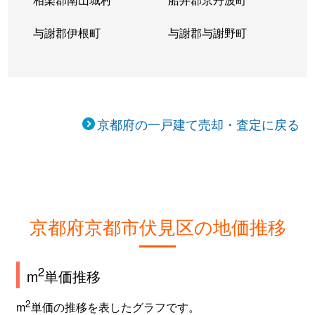
羽束師鴨川町
3,300万円
中書島
与謝郡伊根町
与謝郡与謝野町
羽束師鴨川町
2,700万円
中書島
羽束師鴨川町
3,400万円
中書島
京都府の一戸建て売却・査定に戻る
羽束師鴨川町
400万円
中書島
羽束師鴨川町
4,900万円
中書島
羽束師鴨川町
390万円
西向日
京都府京都市伏見区の地価推移
羽束師鴨川町
3,300万円
西向日
羽束師鴨川町
3,400万円
西向日
2
m
単価推移
羽束師鴨川町
2,800万円
西向日
2
m
単価の推移を表したグラフです。